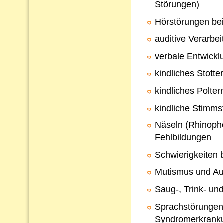
Störungen)
Hörstörungen bei
auditive Verarb
verbale Entwickl
kindliches Stotte
kindliches Polter
kindliche Stimms
Näseln (Rhinopho
Fehlbildungen
Schwierigkeiten 
Mutismus und Au
Saug-, Trink- un
Sprachstörungen
Syndromerkrank