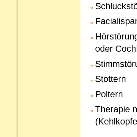
Schluckst
Facialispa
Hörstörun
oder Cochl
Stimmstör
Stottern
Poltern
Therapie 
(Kehlkopfe