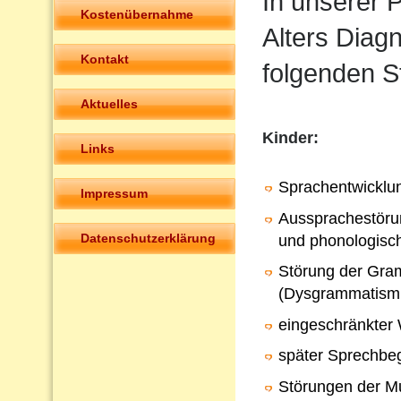
In unserer P
Kostenübernahme
Alters Diag
Kontakt
folgenden S
Aktuelles
Kinder:
Links
Sprachentwicklu
Impressum
Aussprachestörun
Datenschutzerklärung
und phonologisc
Störung der Gra
(Dysgrammatism
eingeschränkter
später Sprechbeg
Störungen der Mu