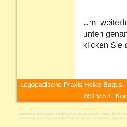
Um
weiterf
unten genan
klicken Sie 
Logopädische Praxis Heike Bagus, 
8516550 |
Kon
Stottertherapie nahe Muelheim
,
Logopaedin in Essen
,
Sprechapraxie Duisburg
,
Hoerstoerun
Entwicklungsdyspraxie Duisburg
,
auditive Wahrnehmungsstoerung Gladbeck
,
Logopaede na