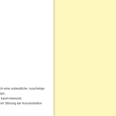
rch eine undeutliche, nuschelige
mpo.
ur kaum bewusst.
ner Störung der Konzentration