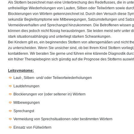
Als Stottern bezeichnet man eine Unterbrechung des Redeflusses, die in un
unfreiwillige Wiederholungen von Lauten, Silben oder Teilwörtern sowie du
Blockierungen von Wörtern gekennzeichnet ist. Durch den Versuch diese S
sekundär Begleitsymptome wie Mitbewegungen, Satzumstellungen und Satz
Vermeideverhalten und Sprechangst hinzukommen. Die Betroffenen wissen g
können dies jedoch nicht flüssig herausbringen. Sie leiden meist sehr unter di
stark situationsabhängig und unterliegt starken Schwankungen.
Bei Kindern gilt es, ein beginnendes Stottern von altersgemäßen und nicht th
zu unterscheiden. Wenn Sie unsicher sind, ob bei Ihrem Kind Stottern vorliegt
kontaktieren. Wir beraten Sie gerne und führen eine klärende Diagnostik du
ein früher Therapiebeginn sich günstig auf die Prognose des Stotterns auswirk
Leitsymptome:
Laut-, Silben- und/ oder Teilwortwiederholungen
Lautdehnungen
Blockierungen vor (oder seltener in) Wörtern
Mitbewegungen
Sprechangst
Vermeidung von Sprechsituationen oder bestimmten Wörtern
Einsatz von Füllwörtern