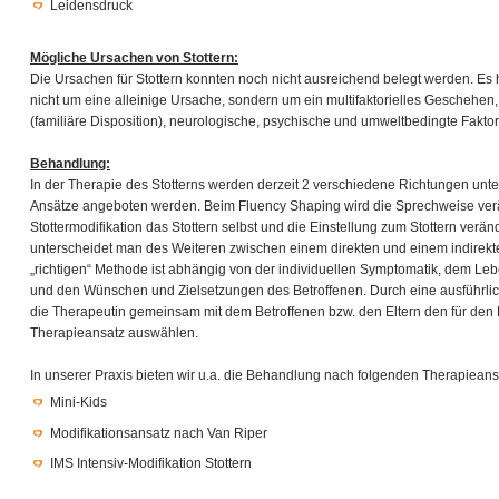
Leidensdruck
Mögliche Ursachen von Stottern:
Die Ursachen für Stottern konnten noch nicht ausreichend belegt werden. Es 
nicht um eine alleinige Ursache, sondern um ein multifaktorielles Geschehen
(familiäre Disposition), neurologische, psychische und umweltbedingte Faktor
Behandlung:
In der Therapie des Stotterns werden derzeit 2 verschiedene Richtungen unt
Ansätze angeboten werden. Beim Fluency Shaping wird die Sprechweise ver
Stottermodifikation das Stottern selbst und die Einstellung zum Stottern verä
unterscheidet man des Weiteren zwischen einem direkten und einem indirekt
„richtigen“ Methode ist abhängig von der individuellen Symptomatik, dem L
und den Wünschen und Zielsetzungen des Betroffenen. Durch eine ausführli
die Therapeutin gemeinsam mit dem Betroffenen bzw. den Eltern den für den 
Therapieansatz auswählen.
In unserer Praxis bieten wir u.a. die Behandlung nach folgenden Therapieans
Mini-Kids
Modifikationsansatz nach Van Riper
IMS Intensiv-Modifikation Stottern