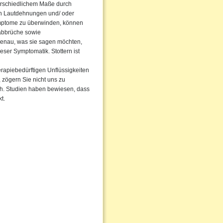
terschiedlichem Maße durch
rch Lautdehnungen und/ oder
ymptome zu überwinden, können
abbrüche sowie
enau, was sie sagen möchten,
eser Symptomatik. Stottern ist
erapiebedürftigen Unflüssigkeiten
, zögern Sie nicht uns zu
rch. Studien haben bewiesen, dass
t.