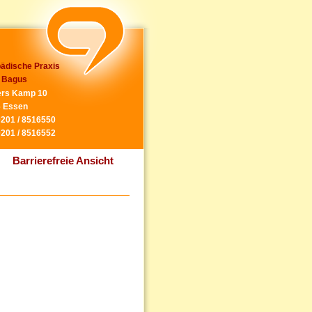
ädische Praxis
 Bagus
rs Kamp 10
 Essen
0201 / 8516550
0201 / 8516552
Barrierefreie Ansicht