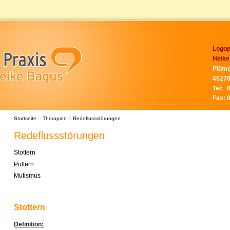
Logop
Heike
Plüme
45276
Tel:
Fax:
Startseite
>
Therapien
>
Redeflussstörungen
Redeflussstörungen
Stottern
Poltern
Mutismus
Stottern
Definition: