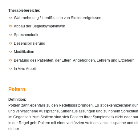
Therapiebereiche:
Wahrnehmung / Identifikation von Stotterereignissen
Abbau der Begleitsymptomatik
Sprechmotorik
Desensibilisierung
Modifikation
Beratung des Patienten, der Eltern, Angehörigen, Lehrern und Erziehern
In Vivo Arbeit
Poltern
Definition:
Poltern zählt ebenfalls zu den Redeflussstörungen. Es ist gekennzeichnet du
und verwaschene Aussprache, Silbenauslassungen und zu hohem Sprechte
Im Gegensatz zum Stottern sind sich Polterer ihrer Symptomatik nicht oder n
In der Regel geht Poltern mit einer verkürzten Aufmerksamkeitsspanne und ei
einher.