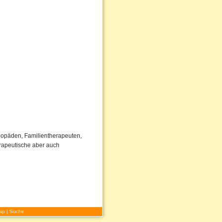
ogopäden, Familientherapeuten,
rapeutische aber auch
ap
|
Suche