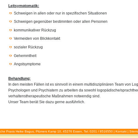
Leitsymptomatik:
Schweigen in allen oder nur in spezifischen Situationen
Schweigen gegenüber bestimmten oder allen Personen
kommunikativer Rückzug
Vermeiden von Blickkontakt
sozialer Rückzug
Gehemmtheit
Angstsymptome
Behandlung:
In den meisten Fällen ist es sinnvoll in einem multidisziplinären Team von L
Psychologen und Psychiatern zu arbeiten da sowohl logopädische/sprachthe
verhaltenstherapeutische Maßnahmen notwendig sind.
Unser Team berät Sie dazu gerne ausführlich.
che Praxis Heike Bagus, Plümers Kamp 10, 45276 Essen, Tel: 0201 / 8516550 |
Kontakt
|
Sitem