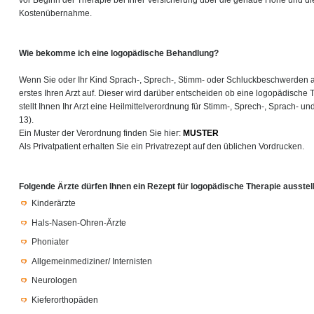
vor Beginn der Therapie bei Ihrer Versicherung über die genaue Höhe und d
Kostenübernahme.
Wie bekomme ich eine logopädische Behandlung?
Wenn Sie oder Ihr Kind Sprach-, Sprech-, Stimm- oder Schluckbeschwerden a
erstes Ihren Arzt auf. Dieser wird darüber entscheiden ob eine logopädische 
stellt Ihnen Ihr Arzt eine Heilmittelverordnung für Stimm-, Sprech-, Sprach- u
13).
Ein Muster der Verordnung finden Sie hier:
MUSTER
Als Privatpatient erhalten Sie ein Privatrezept auf den üblichen Vordrucken.
Folgende Ärzte dürfen Ihnen ein Rezept für logopädische Therapie ausstel
Kinderärzte
Hals-Nasen-Ohren-Ärzte
Phoniater
Allgemeinmediziner/ Internisten
Neurologen
Kieferorthopäden