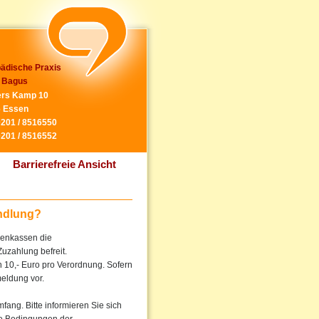
ädische Praxis
 Bagus
rs Kamp 10
 Essen
0201 / 8516550
0201 / 8516552
Barrierefreie Ansicht
andlung?
kenkassen die
uzahlung befreit.
10,- Euro pro Verordnung. Sofern
meldung vor.
ang. Bitte informieren Sie sich