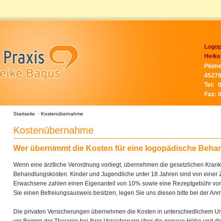
Logop
Heike
Plüme
45276
Tel:
Fax:
Startseite
>
Kostenübernahme
Kostenübernahme
Wer übernimmt die Kosten für eine logopädische Beh
Wenn eine ärztliche Verordnung vorliegt, übernehmen die gesetzlichen Kran
Behandlungskosten. Kinder und Jugendliche unter 18 Jahren sind von einer Z
Erwachsene zahlen einen Eigenanteil von 10% sowie eine Rezeptgebühr von 
Sie einen Befreiungsausweis besitzen, legen Sie uns diesen bitte bei der An
Die privaten Versicherungen übernehmen die Kosten in unterschiedlichem Umf