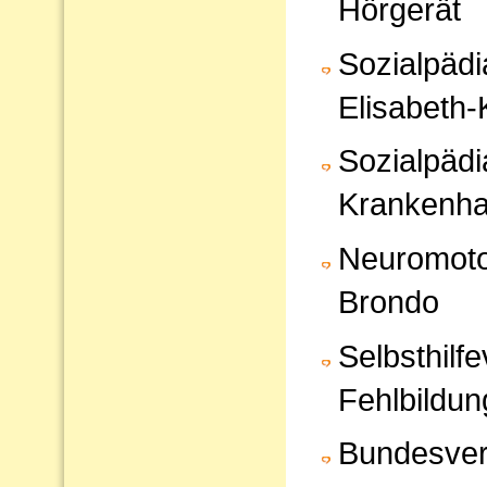
Hörgerät
Sozialpädi
Elisabeth
Sozialpädi
Krankenha
Neuromoto
Brondo
Selbsthilf
Fehlbildun
Bundesver