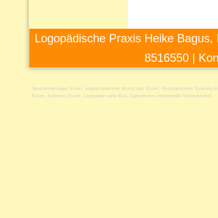
Logopädische Praxis Heike Bagus, 
8516550 |
Kon
Sprechstoerungen Essen
,
eingeschraenkter Wortschatz Essen
,
Myofunktionelle Stoerung 
Essen
,
Autismus Essen
,
Logopaede nahe Marl
,
Sigmatismus interdentalis Gelsenkirchen