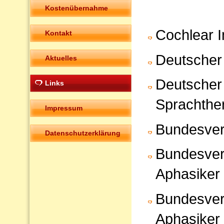
Kostenübernahme
Cochlear 
Kontakt
Deutscher
Aktuelles
Deutscher
Links
Sprachthe
Impressum
Bundesvere
Datenschutzerklärung
Bundesverb
Aphasiker 
Bundesverb
Aphasiker e