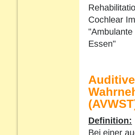
Rehabilitati
Cochlear I
"Ambulante 
Essen"
Auditiv
Wahrne
(AVWST
Definition:
Bei einer au