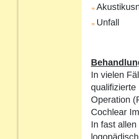
Akustikus
Unfall
Behandlun
In vielen Fä
qualifizier
Operation (
Cochlear Im
In fast alle
logopädisch