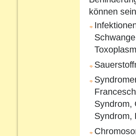
können sein
Infektione
Schwanger
Toxoplasm
Sauerstof
Syndromer
Francesche
Syndrom, 
Syndrom, 
Chromoso