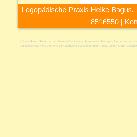
Logopädische Praxis Heike Bagus, 
8516550 |
Kon
Poltern Moers
,
Klinischer Lerntherapeut in Essen
,
Dysphonien Hattingen
,
Akademischer Spr
Logopaedinnen nahe Bochum
,
Rehabilitationspaedagoge nahe Herne
,
Lippen Kiefer Gaumen