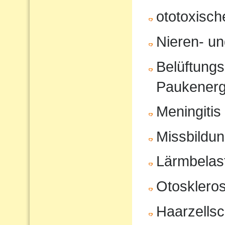
ototoxisc
Nieren- u
Belüftungs
Paukenerg
Meningitis
Missbildu
Lärmbelas
Otosklero
Haarzells