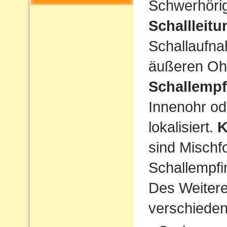
Schwerhörigk
Schallleit
Schallaufna
äußeren Ohr
Schallempf
Innenohr od
lokalisiert.
K
sind Mischf
Schallempfi
Des Weiteren
verschiede