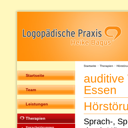
Startseite
>
Therapien
>
Hörstör
auditiv
Startseite
Essen
Team
Hörstör
Leistungen
Therapien
Sprach-, Sp
Sprachstörungen