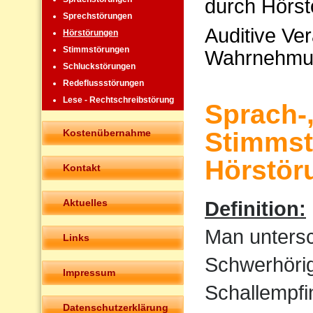
durch Hörst
Sprechstörungen
Auditive Ve
Hörstörungen
Stimmstörungen
Wahrnehmu
Schluckstörungen
Redeflussstörungen
Lese - Rechtschreibstörung
Sprach-
Kostenübernahme
Stimmst
Hörstör
Kontakt
Aktuelles
Definition:
Man untersc
Links
Schwerhörigk
Impressum
Schallempfi
Datenschutzerklärung