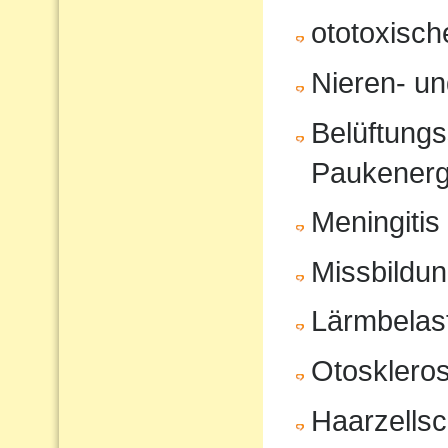
ototoxisc
Nieren- u
Belüftungs
Paukenerg
Meningitis
Missbildu
Lärmbelas
Otosklero
Haarzells