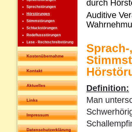
durch Hörst
Sprechstörungen
Auditive Ve
Hörstörungen
Stimmstörungen
Wahrnehmu
Schluckstörungen
Redeflussstörungen
Lese - Rechtschreibstörung
Sprach-
Kostenübernahme
Stimmst
Hörstör
Kontakt
Aktuelles
Definition:
Man untersc
Links
Schwerhörigk
Impressum
Schallempfi
Datenschutzerklärung