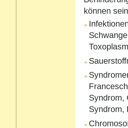
können sein
Infektione
Schwanger
Toxoplasm
Sauerstof
Syndromer
Francesche
Syndrom, 
Syndrom, 
Chromoso