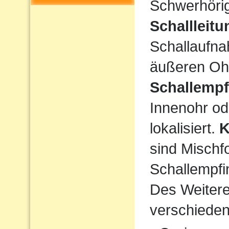
Schwerhörigk
Schallleit
Schallaufna
äußeren Ohr
Schallempf
Innenohr od
lokalisiert.
K
sind Mischf
Schallempfi
Des Weiteren
verschiede