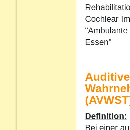
Rehabilitati
Cochlear I
"Ambulante 
Essen"
Auditiv
Wahrne
(AVWST
Definition:
Bei einer au