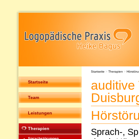
Startseite
>
Therapien
>
Hörstör
auditive
Startseite
Duisbur
Team
Hörstör
Leistungen
Therapien
Sprach-, Sp
Sprachstörungen