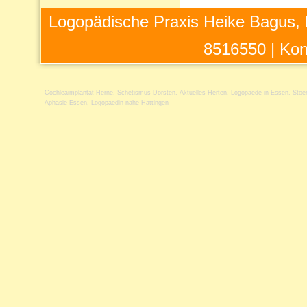
Logopädische Praxis Heike Bagus, 
8516550 |
Kon
Cochleaimplantat Herne
,
Schetismus Dorsten
,
Aktuelles Herten
,
Logopaede in Essen
,
Stoe
Aphasie Essen
,
Logopaedin nahe Hattingen