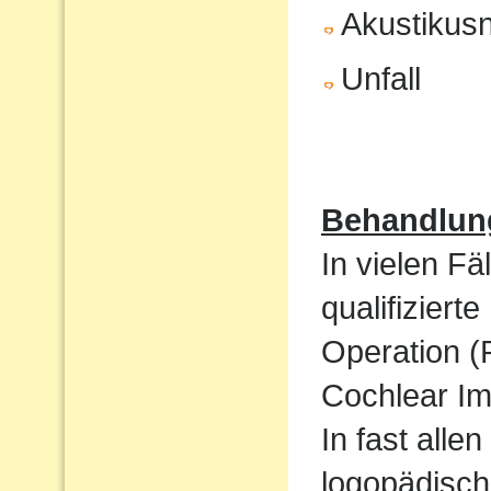
Akustikus
Unfall
Behandlun
In vielen Fä
qualifizier
Operation (
Cochlear Im
In fast alle
logopädisch