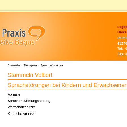
Logop
Heike
Plüme
45276
Tel:
Fax:
Startseite
>
Therapien
>
Sprachstörungen
Stammeln Velbert
Sprachstörungen bei Kindern und Erwachsene
Aphasie
Sprachentwicklungsstörung
Wortschatzdefizite
Kindliche Aphasie