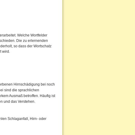
erarbeitet. Welche Wortfelder
ntschieden. Die zu erlernenden
erholt, so dass der Wortschatz
 wird.
worbenen Hirnschädigung bei noch
ei sind die sprachlichen
rkem Ausmaß betroffen. Häufig ist
hen und das Verstehen.
len Schlaganfall, Hirn- oder