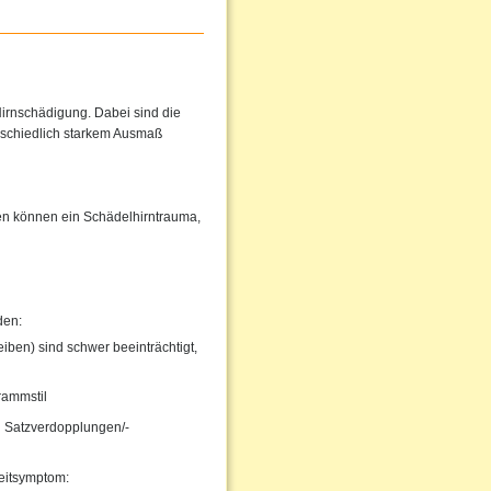
irnschädigung. Dabei sind die
rschiedlich starkem Ausmaß
hen können ein Schädelhirntrauma,
den:
iben) sind schwer beeinträchtigt,
rammstil
 Satzverdopplungen/-
eitsymptom: