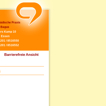
ädische Praxis
 Bagus
rs Kamp 10
 Essen
0201 / 8516550
0201 / 8516552
Barrierefreie Ansicht
n