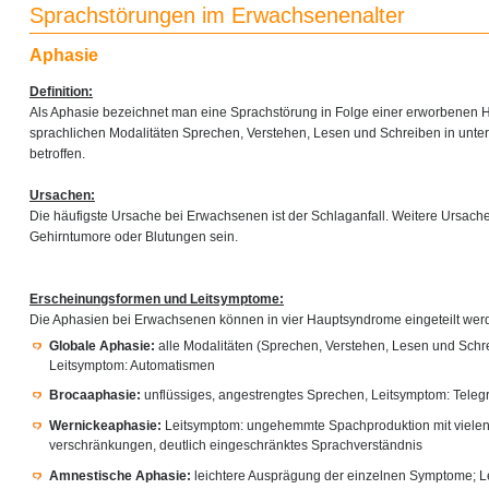
Sprachstörungen im Erwachsenenalter
Aphasie
Definition:
Als Aphasie bezeichnet man eine Sprachstörung in Folge einer erworbenen H
sprachlichen Modalitäten Sprechen, Verstehen, Lesen und Schreiben in unte
betroffen.
Ursachen:
Die häufigste Ursache bei Erwachsenen ist der Schlaganfall. Weitere Ursac
Gehirntumore oder Blutungen sein.
Erscheinungsformen und Leitsymptome:
Die Aphasien bei Erwachsenen können in vier Hauptsyndrome eingeteilt wer
Globale Aphasie:
alle Modalitäten (Sprechen, Verstehen, Lesen und Schre
Leitsymptom: Automatismen
Brocaaphasie:
unflüssiges, angestrengtes Sprechen, Leitsymptom: Teleg
Wernickeaphasie:
Leitsymptom: ungehemmte Spachproduktion mit vielen
verschränkungen, deutlich eingeschränktes Sprachverständnis
Amnestische Aphasie:
leichtere Ausprägung der einzelnen Symptome; L