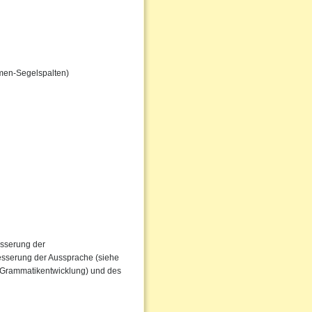
men-Segelspalten)
esserung der
besserung der Aussprache (siehe
r Grammatikentwicklung) und des