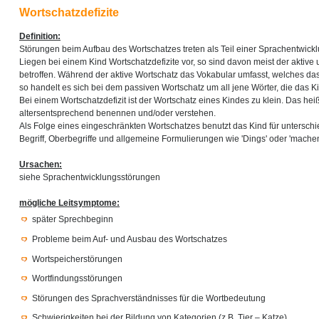
Wortschatzdefizite
Definition:
Störungen beim Aufbau des Wortschatzes treten als Teil einer Sprachentwickl
Liegen bei einem Kind Wortschatzdefizite vor, so sind davon meist der aktive
betroffen. Während der aktive Wortschatz das Vokabular umfasst, welches das
so handelt es sich bei dem passiven Wortschatz um all jene Wörter, die das Ki
Bei einem Wortschatzdefizit ist der Wortschatz eines Kindes zu klein. Das hei
altersentsprechend benennen und/oder verstehen.
Als Folge eines eingeschränkten Wortschatzes benutzt das Kind für unterschi
Begriff, Oberbegriffe und allgemeine Formulierungen wie 'Dings' oder 'machen
Ursachen:
siehe Sprachentwicklungsstörungen
mögliche Leitsymptome:
später Sprechbeginn
Probleme beim Auf- und Ausbau des Wortschatzes
Wortspeicherstörungen
Wortfindungsstörungen
Störungen des Sprachverständnisses für die Wortbedeutung
Schwierigkeiten bei der Bildung von Kategorien (z.B. Tier – Katze)