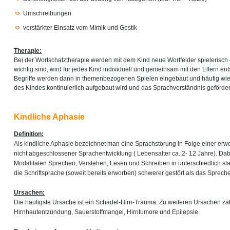
Umschreibungen
verstärkter Einsatz vom Mimik und Gestik
Therapie:
Bei der Wortschatztherapie werden mit dem Kind neue Wortfelder spielerisch 
wichtig sind, wird für jedes Kind individuell und gemeinsam mit den Eltern e
Begriffe werden dann in themenbezogenen Spielen eingebaut und häufig wied
des Kindes kontinuierlich aufgebaut wird und das Sprachverständnis gefördert
Kindliche Aphasie
Definition:
Als kindliche Aphasie bezeichnet man eine Sprachstörung in Folge einer er
nicht abgeschlossener Sprachentwicklung ( Lebensalter ca. 2- 12 Jahre). Dab
Modalitäten Sprechen, Verstehen, Lesen und Schreiben in unterschiedlich sta
die Schriftsprache (soweit bereits erworben) schwerer gestört als das Sprec
Ursachen:
Die häufigste Ursache ist ein Schädel-Hirn-Trauma. Zu weiteren Ursachen zäh
Hirnhautentzündung, Sauerstoffmangel, Hirntumore und Epilepsie.