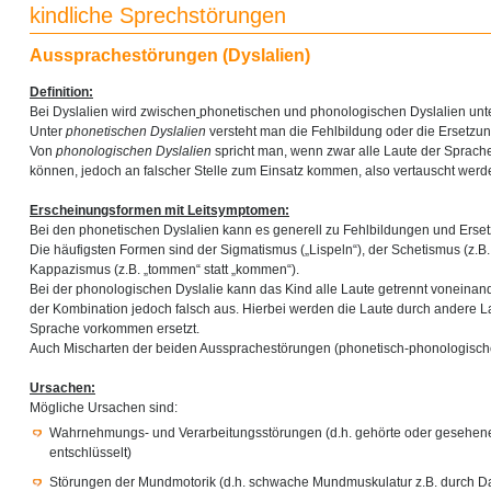
kindliche Sprechstörungen
Aussprachestörungen (Dyslalien)
Definition:
Bei Dyslalien wird zwischen
phonetischen und phonologischen Dyslalien unt
Unter
phonetischen Dyslalien
versteht man die Fehlbildung oder die Ersetzun
Von
phonologischen Dyslalien
spricht man, wenn zwar alle Laute der Sprac
können, jedoch an falscher Stelle zum Einsatz kommen, also vertauscht werd
Erscheinungsformen mit Leitsymptomen:
Bei den phonetischen Dyslalien kann es generell zu Fehlbildungen und Erse
Die häufigsten Formen sind der Sigmatismus („Lispeln“), der Schetismus (z.B. „
Kappazismus (z.B. „tommen“ statt „kommen“).
Bei der phonologischen Dyslalie kann das Kind alle Laute getrennt voneinander 
der Kombination jedoch falsch aus. Hierbei werden die Laute durch andere Lau
Sprache vorkommen ersetzt.
Auch Mischarten der beiden Aussprachestörungen (phonetisch-phonologische
Ursachen:
Mögliche Ursachen sind:
Wahrnehmungs- und Verarbeitungsstörungen (d.h. gehörte oder gesehene 
entschlüsselt)
Störungen der Mundmotorik (d.h. schwache Mundmuskulatur z.B. durch D