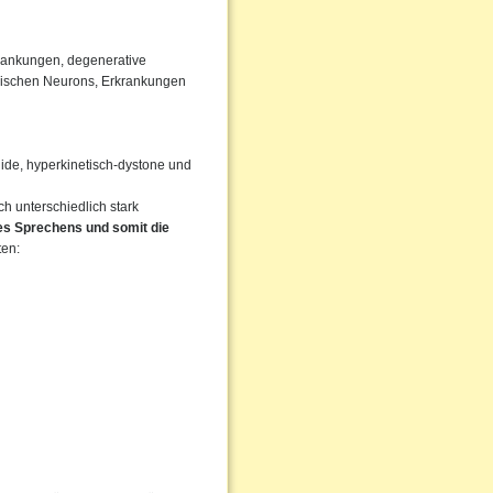
rankungen, degenerative
rischen Neurons, Erkrankungen
igide, hyperkinetisch-dystone und
 unterschiedlich stark
des Sprechens und somit die
ten: