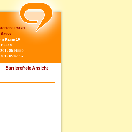
ädische Praxis
 Bagus
rs Kamp 10
 Essen
0201 / 8516550
0201 / 8516552
Barrierefreie Ansicht
n