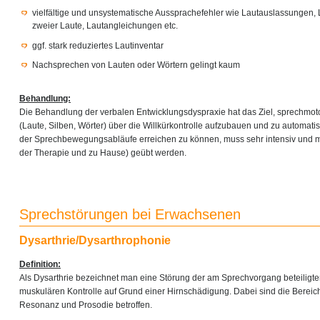
vielfältige und unsystematische Aussprachefehler wie Lautauslassungen,
zweier Laute, Lautangleichungen etc.
ggf. stark reduziertes Lautinventar
Nachsprechen von Lauten oder Wörtern gelingt kaum
Behandlung:
Die Behandlung der verbalen Entwicklungsdyspraxie hat das Ziel, sprechmo
(Laute, Silben, Wörter) über die Willkürkontrolle aufzubauen und zu automati
der Sprechbewegungsabläufe erreichen zu können, muss sehr intensiv und m
der Therapie und zu Hause) geübt werden.
Sprechstörungen bei Erwachsenen
Dysarthrie/Dysarthrophonie
Definition:
Als Dysarthrie bezeichnet man eine Störung der am Sprechvorgang beteiligt
muskulären Kontrolle auf Grund einer Hirnschädigung. Dabei sind die Bereich
Resonanz und Prosodie betroffen.