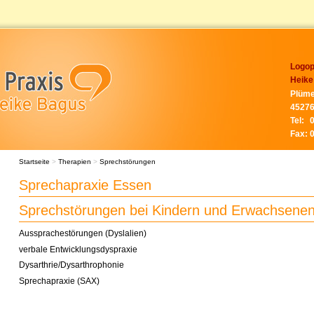
Logop
Heike
Plüme
45276
Tel:
Fax:
Startseite
>
Therapien
>
Sprechstörungen
Sprechapraxie Essen
Sprechstörungen bei Kindern und Erwachsene
Aussprachestörungen (Dyslalien)
verbale Entwicklungsdyspraxie
Dysarthrie/Dysarthrophonie
Sprechapraxie (SAX)