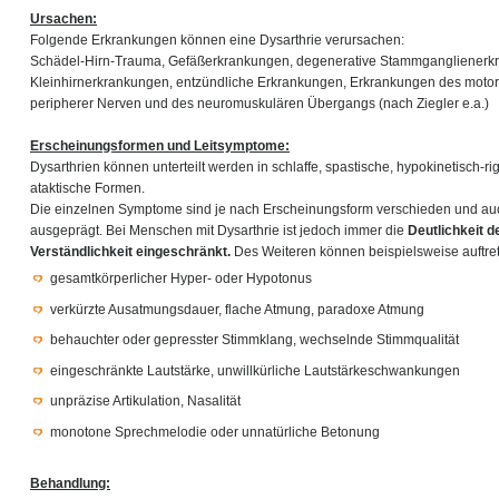
Ursachen:
Folgende Erkrankungen können eine Dysarthrie verursachen:
Schädel-Hirn-Trauma, Gefäßerkrankungen, degenerative Stammganglienerk
Kleinhirnerkrankungen, entzündliche Erkrankungen, Erkrankungen des moto
peripherer Nerven und des neuromuskulären Übergangs (nach Ziegler e.a.)
Erscheinungsformen und Leitsymptome:
Dysarthrien können unterteilt werden in schlaffe, spastische, hypokinetisch-r
ataktische Formen.
Die einzelnen Symptome sind je nach Erscheinungsform verschieden und auch
ausgeprägt. Bei Menschen mit Dysarthrie ist jedoch immer die
Deutlichkeit 
Verständlichkeit eingeschränkt.
Des Weiteren können beispielsweise auftre
gesamtkörperlicher Hyper- oder Hypotonus
verkürzte Ausatmungsdauer, flache Atmung, paradoxe Atmung
behauchter oder gepresster Stimmklang, wechselnde Stimmqualität
eingeschränkte Lautstärke, unwillkürliche Lautstärkeschwankungen
unpräzise Artikulation, Nasalität
monotone Sprechmelodie oder unnatürliche Betonung
Behandlung: