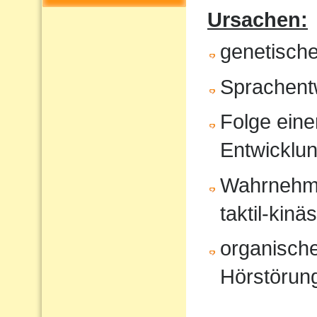
Ursachen:
genetisch
Sprachent
Folge eine
Entwicklu
Wahrnehmun
taktil-kinä
organische
Hörstörung