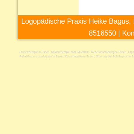
Logopädische Praxis Heike Bagus, 
8516550 |
Kon
Stottertherapie in Essen
,
Sprachtherapie nahe Muelheim
,
Redeflussstoerungen Essen
,
Logo
Rehabilitationspaedagogin in Essen
,
Dysarthrophonie Essen
,
Stoerung der Schriftsprache 