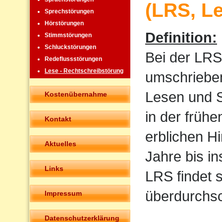
(LRS, L
Sprechstörungen
Hörstörungen
Definition:
Stimmstörungen
Schluckstörungen
Bei der LRS
Redeflussstörungen
Lese - Rechtschreibstörung
umschrieben
Lesen und Sc
Kostenübernahme
in der frühe
Kontakt
erblichen H
Aktuelles
Jahre bis i
Links
LRS findet 
überdurchsch
Impressum
Datenschutzerklärung