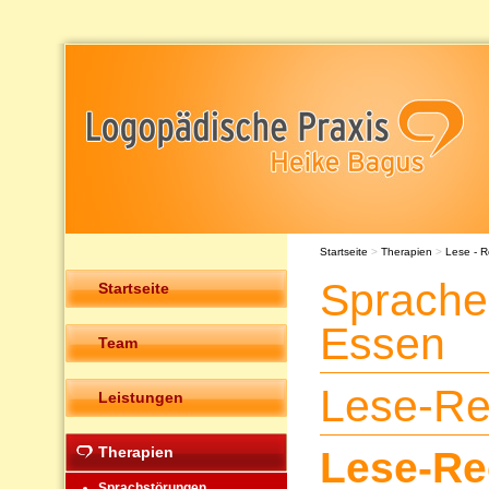
Startseite
>
Therapien
>
Lese - R
Sprache
Startseite
Essen
Team
Lese-Re
Leistungen
Therapien
Lese-Re
Sprachstörungen