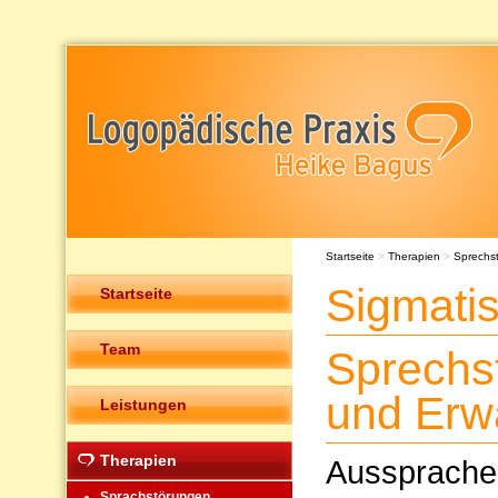
Startseite
>
Therapien
>
Sprechs
Sigmatis
Startseite
Team
Sprechs
und Erw
Leistungen
Therapien
Ausspraches
Sprachstörungen