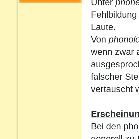
Unter
phone
Fehlbildung
Laute.
Von
phonolo
wenn zwar a
ausgesproc
falscher St
vertauscht 
Erscheinu
Bei den pho
generell zu