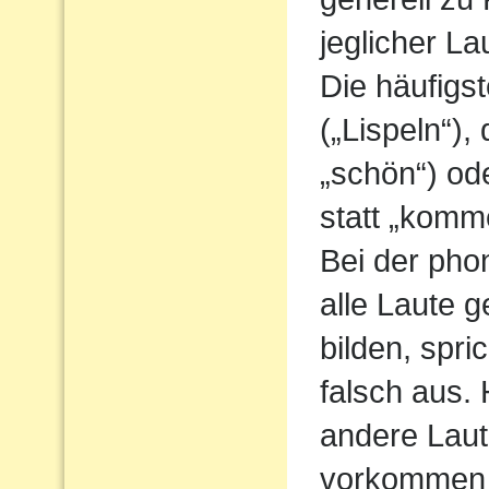
jeglicher L
Die häufigs
(„Lispeln“),
„schön“) od
statt „komm
Bei der pho
alle Laute g
bilden, spri
falsch aus.
andere Laute
vorkommen 