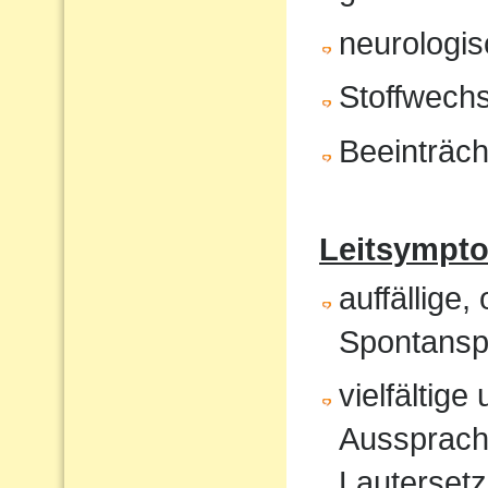
neurologis
Stoffwech
Beeinträch
Leitsympt
auffällige,
Spontansp
vielfältig
Aussprach
Lautersetz