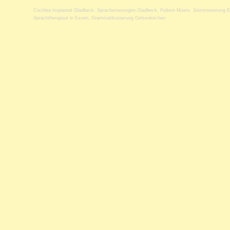
Cochlea Implantat Gladbeck
,
Sprachstoerungen Gladbeck
,
Poltern Moers
,
Stimmstoerung 
Sprachtherapeut in Essen
,
Grammatikstoerung Gelsenkirchen