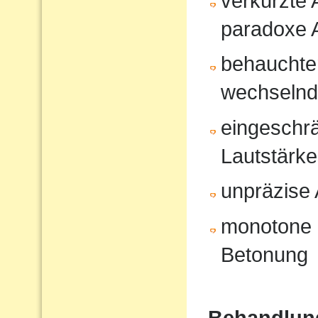
verkürzte
paradoxe 
behauchte
wechselnd
eingeschrä
Lautstärk
unpräzise A
monotone 
Betonung
Behandlun