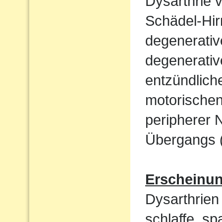
Dysarthrie 
Schädel-Hi
degenerati
degenerativ
entzündlich
motorische
peripherer 
Übergangs (
Erscheinu
Dysarthrien 
schlaffe, sp