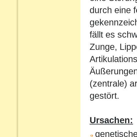
durch eine 
gekennzeich
fällt es sch
Zunge, Lipp
Artikulatio
Äußerungen w
(zentrale) a
gestört.
Ursachen:
genetisch