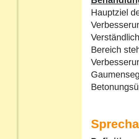
Hauptziel d
Verbesserun
Verständlic
Bereich ste
Verbesserun
Gaumensege
Betonungsü
Sprecha