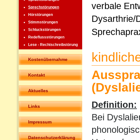
verbale Ent
Sprechstörungen
Hörstörungen
Dysarthrie/
Stimmstörungen
Sprechapra
Schluckstörungen
Redeflussstörungen
Lese - Rechtschreibstörung
kindlic
Kostenübernahme
Ausspra
Kontakt
(Dyslali
Aktuelles
Definition:
Links
Bei Dyslali
Impressum
phonologisc
Datenschutzerklärung