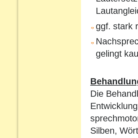
Lautanglei
ggf. stark
Nachsprec
gelingt ka
Behandlun
Die Behandl
Entwicklung
sprechmotor
Silben, Wört