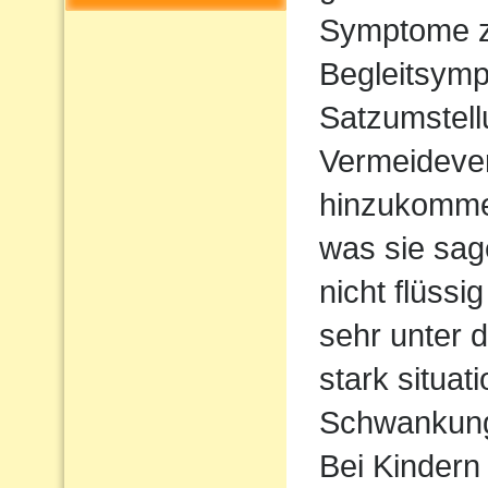
Symptome z
Begleitsym
Satzumstel
Vermeideve
hinzukommen
was sie sag
nicht flüssi
sehr unter d
stark situat
Schwankun
Bei Kindern 