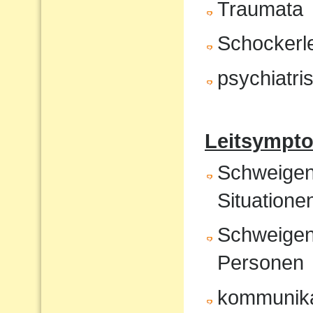
Traumata
Schockerl
psychiatr
Leitsympto
Schweigen 
Situatione
Schweigen
Personen
kommunika