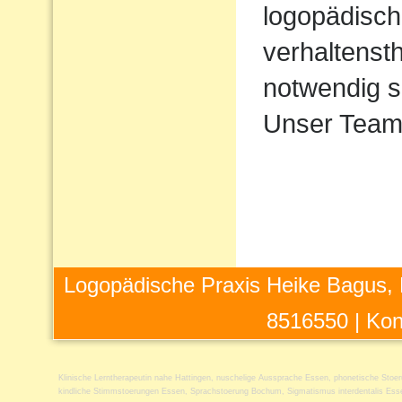
logopädisch
verhaltens
notwendig s
Unser Team 
Logopädische Praxis Heike Bagus, 
8516550 |
Kon
Klinische Lerntherapeutin nahe Hattingen
,
nuschelige Aussprache Essen
,
phonetische Stoe
kindliche Stimmstoerungen Essen
,
Sprachstoerung Bochum
,
Sigmatismus interdentalis Ess