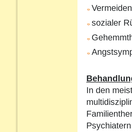
Vermeiden 
sozialer 
Gehemmth
Angstsym
Behandlun
In den meist
multidiszip
Familienthe
Psychiatern