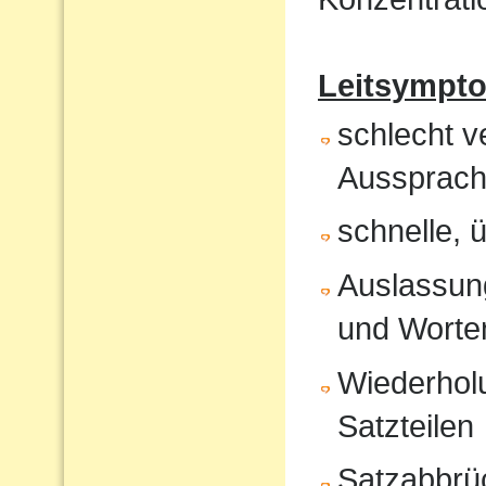
Leitsympt
schlecht v
Aussprach
schnelle, 
Auslassung
und Worte
Wiederholu
Satzteilen
Satzabbrü