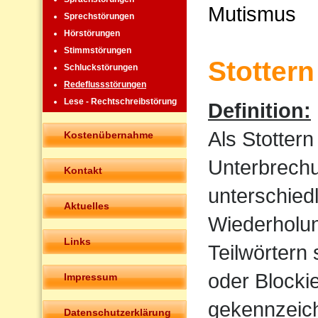
Mutismus
Sprechstörungen
Hörstörungen
Stimmstörungen
Stottern
Schluckstörungen
Redeflussstörungen
Lese - Rechtschreibstörung
Definition:
Als Stotter
Kostenübernahme
Unterbrechu
Kontakt
unterschied
Aktuelles
Wiederholun
Links
Teilwörtern
oder Blocki
Impressum
gekennzeich
Datenschutzerklärung