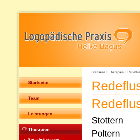
Startseite
>
Therapien
>
Redeflu
Redeflu
Startseite
Team
Redeflu
Leistungen
Stottern
Therapien
Poltern
Sprachstörungen