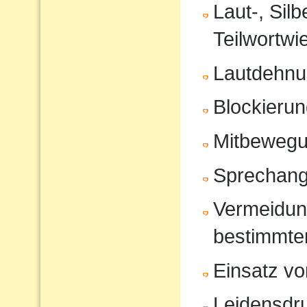
Laut-, Sil
Teilwortwi
Lautdehn
Blockierun
Mitbeweg
Sprechang
Vermeidun
bestimmte
Einsatz vo
Leidensdr