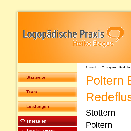
Startseite
>
Therapien
>
Redeflu
Poltern
Startseite
Team
Redeflu
Leistungen
Stottern
Therapien
Poltern
Sprachstörungen