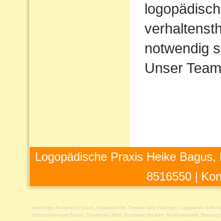
logopädisch
verhaltens
notwendig s
Unser Team 
Logopädische Praxis Heike Bagus, 
8516550 |
Kon
nuschelige Aussprache Essen
,
logopaedische Therapie nahe Hattingen
,
Logopaedin nahe R
Sprachstoerungen Essen
,
Dysphonien Marl
,
Dysphonie Bochum
,
Myofunktionelle Stoerung 