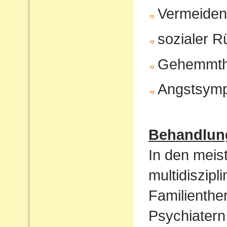
Vermeiden 
sozialer 
Gehemmth
Angstsym
Behandlun
In den meist
multidiszip
Familienthe
Psychiatern