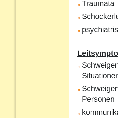
Traumata
Schockerl
psychiatr
Leitsympto
Schweigen 
Situatione
Schweigen
Personen
kommunika