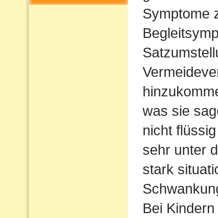
Symptome z
Begleitsym
Satzumstel
Vermeideve
hinzukommen
was sie sag
nicht flüssi
sehr unter d
stark situat
Schwankun
Bei Kindern 