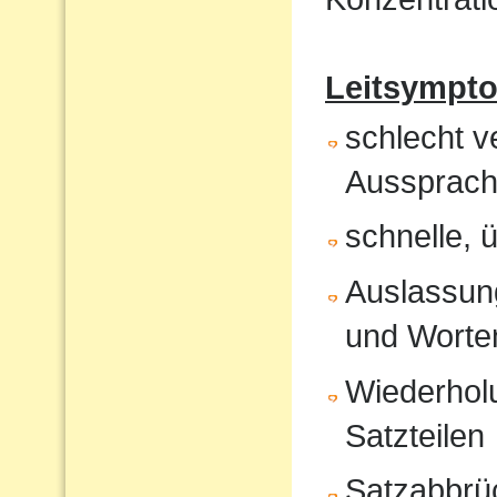
Leitsympt
schlecht v
Aussprach
schnelle, 
Auslassung
und Worte
Wiederholu
Satzteilen
Satzabbrü