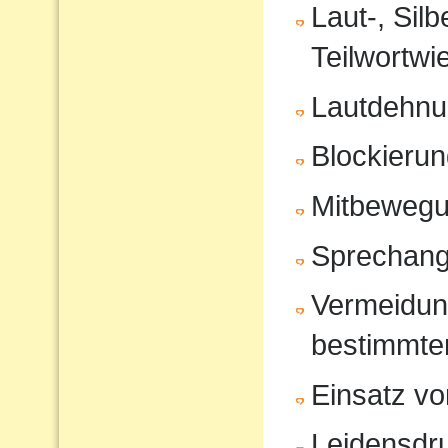
Laut-, Sil
Teilwortwi
Lautdehn
Blockierun
Mitbeweg
Sprechang
Vermeidun
bestimmte
Einsatz vo
Leidensdr