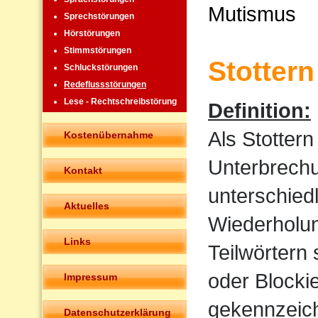
Mutismus
Sprechstörungen
Hörstörungen
Stimmstörungen
Stottern
Schluckstörungen
Redeflussstörungen
Lese - Rechtschreibstörung
Definition:
Als Stotter
Kostenübernahme
Unterbrechu
Kontakt
unterschied
Aktuelles
Wiederholun
Links
Teilwörtern
oder Blocki
Impressum
gekennzeich
Datenschutzerklärung