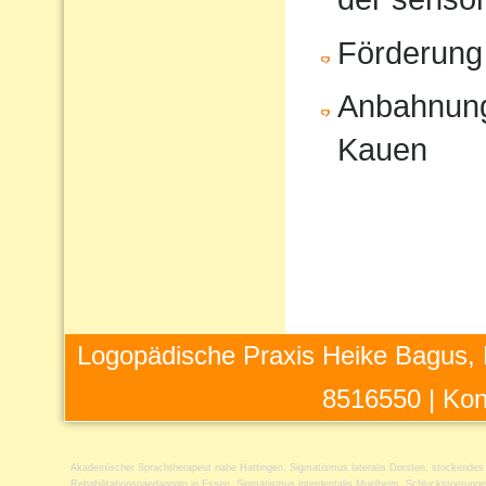
Förderung
Anbahnung
Kauen
Logopädische Praxis Heike Bagus, 
8516550 |
Kon
Akademischer Sprachtherapeut nahe Hattingen
,
Sigmatismus lateralis Dorsten
,
stockendes
Rehabilitationspaedagogin in Essen
,
Sigmatismus interdentalis Muelheim
,
Schluckstoerung