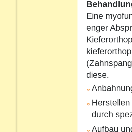
Behandlun
Eine myofunk
enger Absp
Kieferorthop
kieferortho
(Zahnspange
diese.
Anbahnung
Herstellen
durch spe
Aufbau und