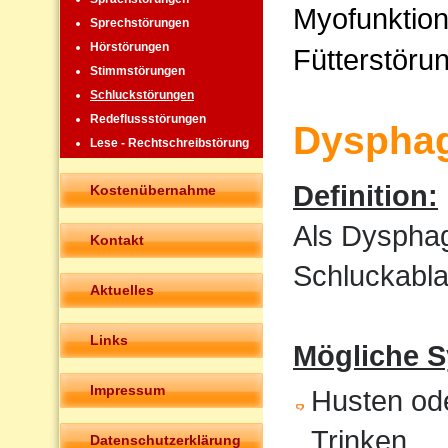
Myofunktion
Sprechstörungen
Hörstörungen
Fütterstöru
Stimmstörungen
Schluckstörungen
Redeflussstörungen
Dysphag
Lese - Rechtschreibstörung
Definition:
Kostenübernahme
Als Dysphag
Kontakt
Schluckabla
Aktuelles
Links
Mögliche 
Impressum
Husten od
Trinken
Datenschutzerklärung