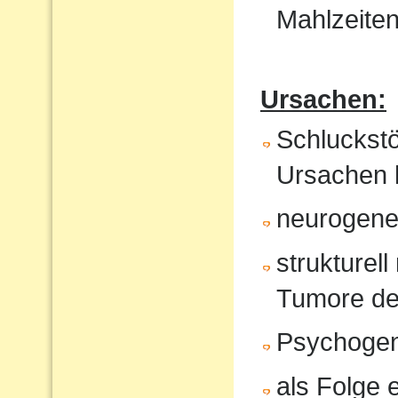
Mahlzeite
Ursachen:
Schluckst
Ursachen 
neurogene 
strukturel
Tumore de
Psychoge
als Folge 