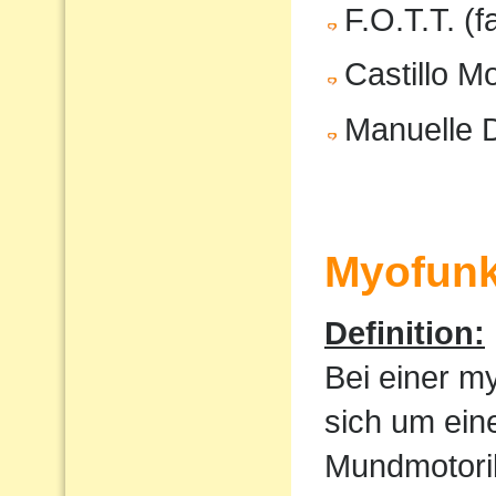
F.O.T.T. (f
Castillo M
Manuelle 
Myofunk
Definition:
Bei einer m
sich um ein
Mundmotorik