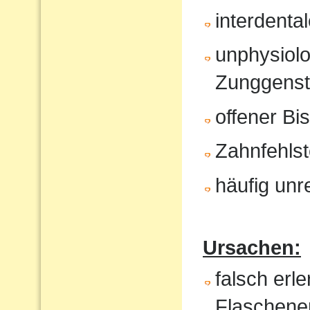
interdenta
unphysiol
Zunggenst
offener Bi
Zahnfehlst
häufig unr
Ursachen:
falsch erl
Flaschene