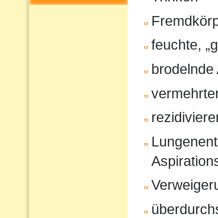
Fremdkörp
feuchte, „
brodelnde
vermehrter
rezidivier
Lungenent
Aspiratio
Verweiger
überdurchs