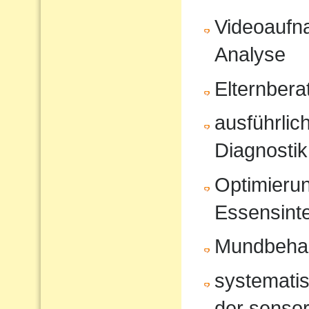
Videoaufna
Analyse
Elternbera
ausführli
Diagnostik
Optimierun
Essensinte
Mundbeha
systematis
der sensor