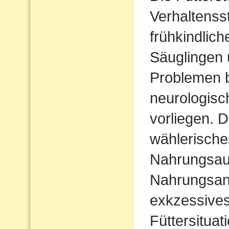
Verhaltenss
frühkindlic
Säuglingen 
Problemen b
neurologisc
vorliegen. D
wählerische
Nahrungsau
Nahrungsan
exkzessives
Füttersituat