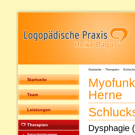
Startseite
>
Therapien
>
Schluck
Myofunk
Startseite
Herne
Team
Schluck
Leistungen
Therapien
Dysphagie (
Sprachstörungen