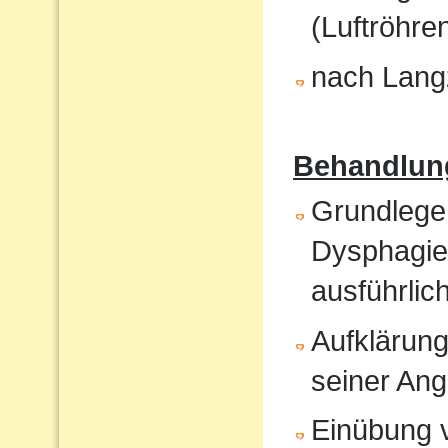
(Luftröhren
nach Langz
Behandlun
Grundlege
Dysphagiet
ausführlic
Aufklärung
seiner An
Einübung vo