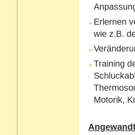
Anpassun
Erlernen 
wie z.B. 
Veränderu
Training 
Schluckabl
Thermosond
Motorik, K
Angewandte