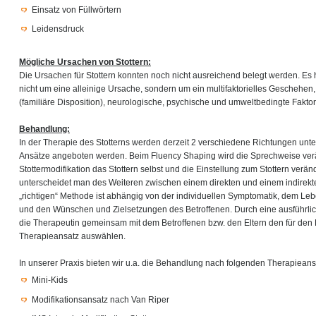
Einsatz von Füllwörtern
Leidensdruck
Mögliche Ursachen von Stottern:
Die Ursachen für Stottern konnten noch nicht ausreichend belegt werden. Es 
nicht um eine alleinige Ursache, sondern um ein multifaktorielles Geschehen
(familiäre Disposition), neurologische, psychische und umweltbedingte Faktor
Behandlung:
In der Therapie des Stotterns werden derzeit 2 verschiedene Richtungen unt
Ansätze angeboten werden. Beim Fluency Shaping wird die Sprechweise ver
Stottermodifikation das Stottern selbst und die Einstellung zum Stottern verä
unterscheidet man des Weiteren zwischen einem direkten und einem indirekt
„richtigen“ Methode ist abhängig von der individuellen Symptomatik, dem L
und den Wünschen und Zielsetzungen des Betroffenen. Durch eine ausführli
die Therapeutin gemeinsam mit dem Betroffenen bzw. den Eltern den für den 
Therapieansatz auswählen.
In unserer Praxis bieten wir u.a. die Behandlung nach folgenden Therapieans
Mini-Kids
Modifikationsansatz nach Van Riper