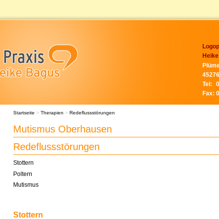
Logop
Heike
Plüme
45276
Tel:
Fax:
Startseite
>
Therapien
>
Redeflussstörungen
Mutismus Oberhausen
Redeflussstörungen
Stottern
Poltern
Mutismus
Stottern