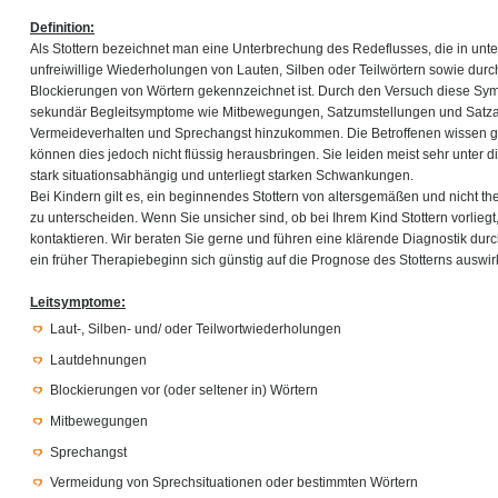
Definition:
Als Stottern bezeichnet man eine Unterbrechung des Redeflusses, die in un
unfreiwillige Wiederholungen von Lauten, Silben oder Teilwörtern sowie du
Blockierungen von Wörtern gekennzeichnet ist. Durch den Versuch diese S
sekundär Begleitsymptome wie Mitbewegungen, Satzumstellungen und Satz
Vermeideverhalten und Sprechangst hinzukommen. Die Betroffenen wissen g
können dies jedoch nicht flüssig herausbringen. Sie leiden meist sehr unter di
stark situationsabhängig und unterliegt starken Schwankungen.
Bei Kindern gilt es, ein beginnendes Stottern von altersgemäßen und nicht th
zu unterscheiden. Wenn Sie unsicher sind, ob bei Ihrem Kind Stottern vorliegt
kontaktieren. Wir beraten Sie gerne und führen eine klärende Diagnostik du
ein früher Therapiebeginn sich günstig auf die Prognose des Stotterns auswirk
Leitsymptome:
Laut-, Silben- und/ oder Teilwortwiederholungen
Lautdehnungen
Blockierungen vor (oder seltener in) Wörtern
Mitbewegungen
Sprechangst
Vermeidung von Sprechsituationen oder bestimmten Wörtern