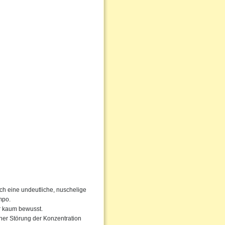
rch eine undeutliche, nuschelige
mpo.
ur kaum bewusst.
ner Störung der Konzentration