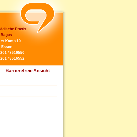
ädische Praxis
 Bagus
rs Kamp 10
 Essen
0201 / 8516550
0201 / 8516552
Barrierefreie Ansicht