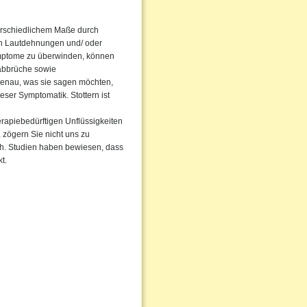
terschiedlichem Maße durch
rch Lautdehnungen und/ oder
ymptome zu überwinden, können
abbrüche sowie
enau, was sie sagen möchten,
eser Symptomatik. Stottern ist
erapiebedürftigen Unflüssigkeiten
, zögern Sie nicht uns zu
rch. Studien haben bewiesen, dass
t.