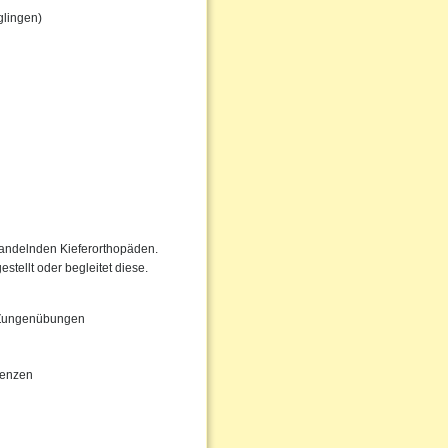
glingen)
handelnden Kieferorthopäden.
tellt oder begleitet diese.
d Zungenübungen
tenzen