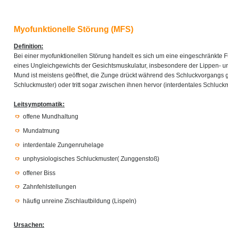
Myofunktionelle Störung (MFS)
Definition:
Bei einer myofunktionellen Störung handelt es sich um eine eingeschränkte 
eines Ungleichgewichts der Gesichtsmuskulatur, insbesondere der Lippen- u
Mund ist meistens geöffnet, die Zunge drückt während des Schluckvorgangs
Schluckmuster) oder tritt sogar zwischen ihnen hervor (interdentales Schluckm
Leitsymptomatik:
offene Mundhaltung
Mundatmung
interdentale Zungenruhelage
unphysiologisches Schluckmuster( Zunggenstoß)
offener Biss
Zahnfehlstellungen
häufig unreine Zischlautbildung (Lispeln)
Ursachen: