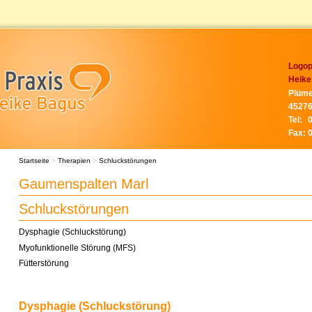
Logop
Heike
Plüme
45276
Tel:
Fax:
Startseite
>
Therapien
>
Schluckstörungen
Gaumenspalten Marl
Schluckstörungen
Dysphagie (Schluckstörung)
Myofunktionelle Störung (MFS)
Fütterstörung
Dysphagie (Schluckstörung)