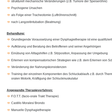
strukturell mechanische Veränderungen (z.B. Tumore der Speiseröhre)
Psychogene Ursachen
als Folge einer Tracheotomie (Luftröhrenschnitt)
nach Langzeitintubation (Beatmung)
Behandlung:
Grundlegende Voraussetzung einer Dysphagietherapie ist eine qualifiziert
Aufklärung und Beratung des Betroffenen und seiner Angehörigen
Einübung von Alltagshilfen z.B. Sitzposition, Anpassung der Umgebung
Erlernen von kompensatorischen Strategien wie z.B. dem Erlernen von 
Veränderung der Nahrungskonsistenzen
Training der einzelnen Komponenten des Schluckablaufs z.B. durch Therm
oralen Motorik, Kräftigung der Schluckmuskulatur
Angewandte Therapieverfahren:
F.O.T.T. (facio-orale Trakt Therapie)
Castillo Morales/ Brondo
Manuelle Dysphagietherapie