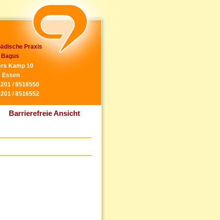
ädische Praxis
 Bagus
rs Kamp 10
 Essen
0201 / 8516550
0201 / 8516552
Barrierefreie Ansicht