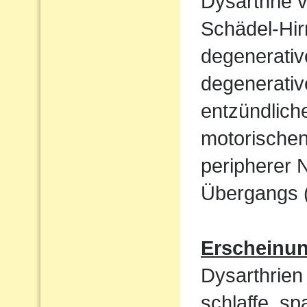
Dysarthrie 
Schädel-Hi
degenerati
degenerativ
entzündlich
motorische
peripherer 
Übergangs (
Erscheinu
Dysarthrien 
schlaffe, sp