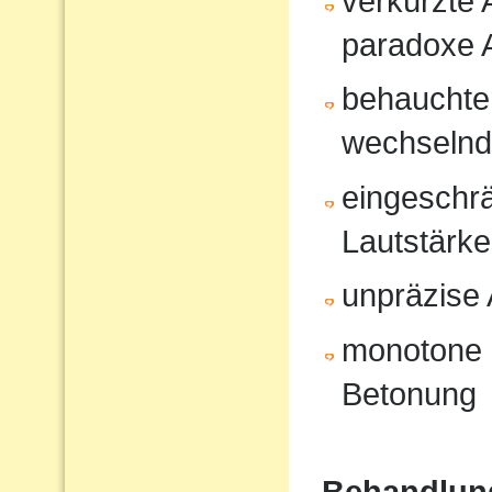
verkürzte
paradoxe 
behauchte
wechselnd
eingeschrä
Lautstärk
unpräzise A
monotone 
Betonung
Behandlun