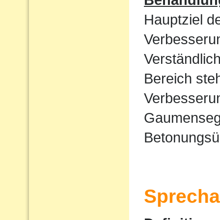
Hauptziel d
Verbesserun
Verständlic
Bereich ste
Verbesserun
Gaumensege
Betonungsü
Sprecha