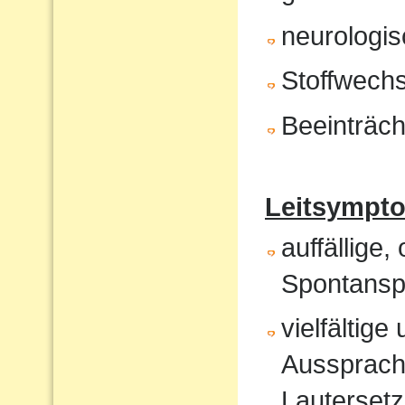
neurologis
Stoffwech
Beeinträch
Leitsympt
auffällige,
Spontansp
vielfältig
Aussprach
Lautersetz