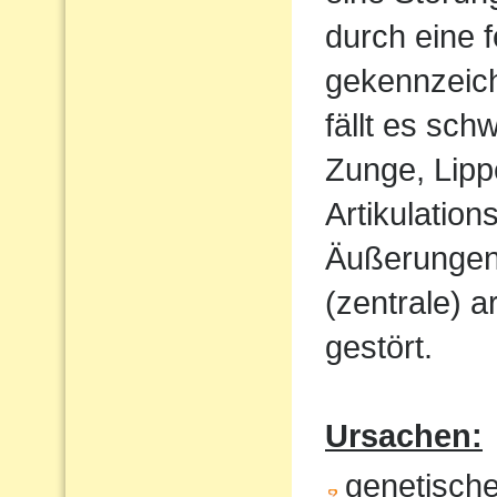
durch eine 
gekennzeich
fällt es sch
Zunge, Lipp
Artikulatio
Äußerungen w
(zentrale) a
gestört.
Ursachen:
genetisch