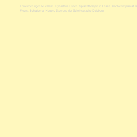
Trinkstoerungen Muelheim
,
Dysarthrie Essen
,
Sprachtherapie in Essen
,
Cochleaimplantat 
Moers
,
Schetismus Herten
,
Stoerung der Schriftsprache Duisburg