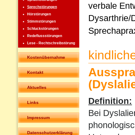
verbale Ent
Sprechstörungen
Hörstörungen
Dysarthrie/
Stimmstörungen
Sprechapra
Schluckstörungen
Redeflussstörungen
Lese - Rechtschreibstörung
kindlic
Kostenübernahme
Ausspra
Kontakt
(Dyslali
Aktuelles
Definition:
Links
Bei Dyslali
Impressum
phonologisc
Datenschutzerklärung