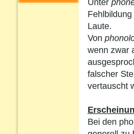
Unter
phone
Fehlbildung
Laute.
Von
phonolo
wenn zwar a
ausgesproc
falscher St
vertauscht 
Erscheinu
Bei den pho
generell zu