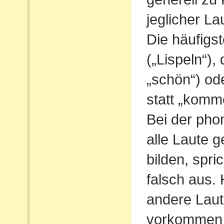
jeglicher L
Die häufigs
(„Lispeln“),
„schön“) od
statt „komm
Bei der pho
alle Laute g
bilden, spri
falsch aus.
andere Laute
vorkommen 