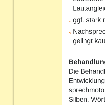
Lautanglei
ggf. stark
Nachsprec
gelingt ka
Behandlun
Die Behandl
Entwicklung
sprechmotor
Silben, Wört