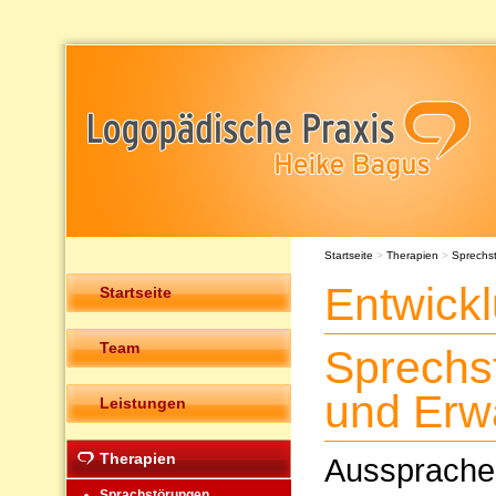
Startseite
>
Therapien
>
Sprechs
Entwick
Startseite
Team
Sprechs
und Erw
Leistungen
Therapien
Ausspraches
Sprachstörungen