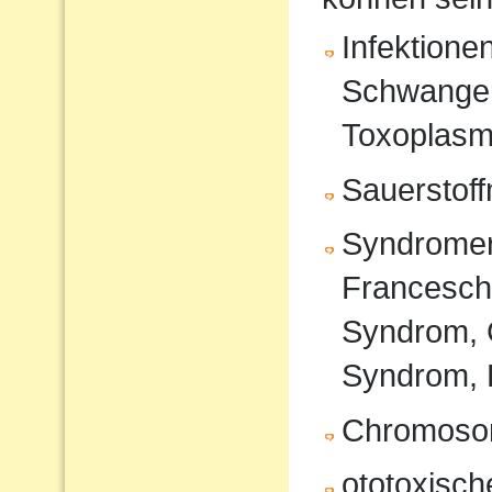
Infektione
Schwanger
Toxoplasm
Sauerstof
Syndromer
Francesche
Syndrom, 
Syndrom, 
Chromoso
ototoxisc