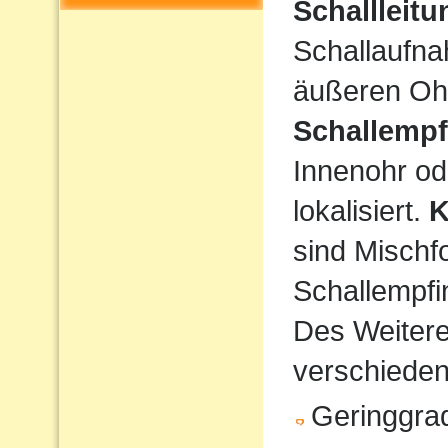
Schallleit
Schallaufna
äußeren Ohr
Schallempf
Innenohr od
lokalisiert.
K
sind Mischf
Schallempfi
Des Weiteren
verschiede
Geringgrad