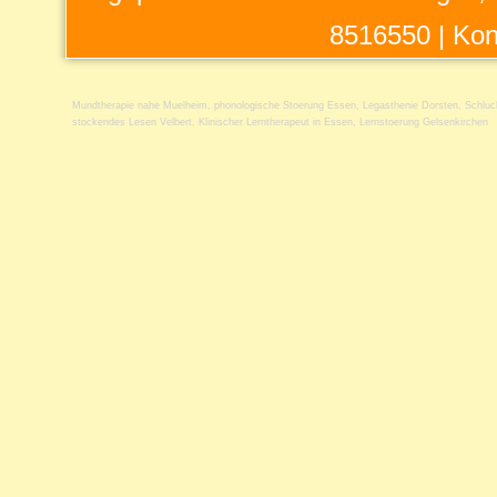
8516550 |
Kon
Mundtherapie nahe Muelheim
,
phonologische Stoerung Essen
,
Legasthenie Dorsten
,
Schluc
stockendes Lesen Velbert
,
Klinischer Lerntherapeut in Essen
,
Lernstoerung Gelsenkirchen