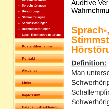
Auditive Ve
Sprechstörungen
Wahrnehmu
Hörstörungen
Stimmstörungen
Schluckstörungen
Sprach-
Redeflussstörungen
Lese - Rechtschreibstörung
Stimmst
Kostenübernahme
Hörstör
Kontakt
Definition:
Aktuelles
Man untersc
Schwerhörigk
Links
Schallempfi
Impressum
Schwerhörigk
Datenschutzerklärung