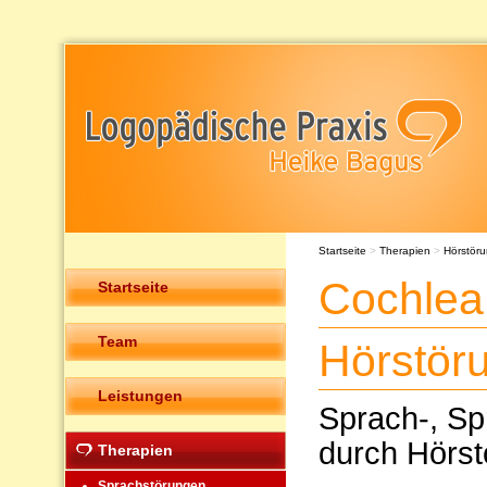
Startseite
>
Therapien
>
Hörstör
Cochlea
Startseite
Team
Hörstör
Leistungen
Sprach-, Sp
durch Hörst
Therapien
Sprachstörungen