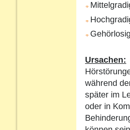
Mittelgrad
Hochgradi
Gehörlosig
Ursachen:
Hörstörung
während der
später im Le
oder in Kom
Behinderung
können sein