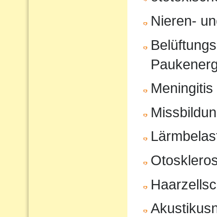
Nieren- u
Belüftungs
Paukenerg
Meningitis
Missbildu
Lärmbelas
Otosklero
Haarzells
Akustikus