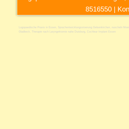
8516550 |
Kon
Logopaedische Praxis in Essen
,
Sprachentwicklungsstoerung Gelsenkirchen
,
nuscheln Moe
Gladbeck
,
Therapie nach Laryngektomie nahe Duisburg
,
Cochlear Implant Essen