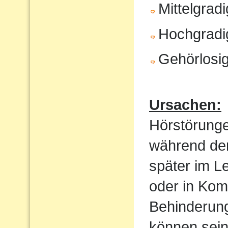
Mittelgrad
Hochgradi
Gehörlosig
Ursachen:
Hörstörung
während der
später im Le
oder in Kom
Behinderung
können sein