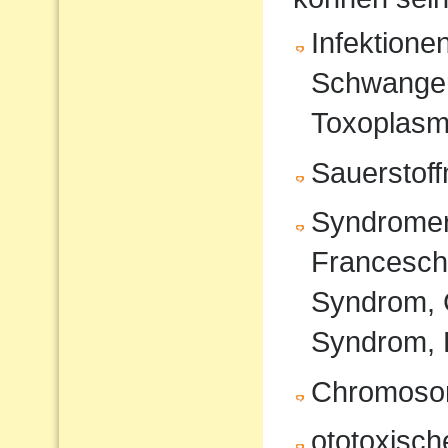
Infektione
Schwanger
Toxoplasm
Sauerstof
Syndromer
Francesche
Syndrom, 
Syndrom, 
Chromoso
ototoxisc