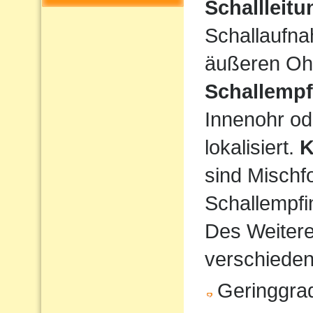
Schallleit
Schallaufna
äußeren Ohr
Schallempf
Innenohr od
lokalisiert.
K
sind Mischf
Schallempfi
Des Weiteren
verschiede
Geringgrad