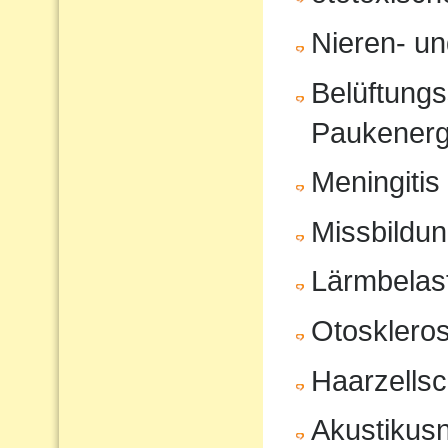
Nieren- u
Belüftungs
Paukenerg
Meningitis
Missbildu
Lärmbelas
Otosklero
Haarzells
Akustikus