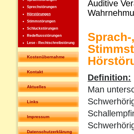
Auditive Ve
Sprechstörungen
Wahrnehmu
Hörstörungen
Stimmstörungen
Schluckstörungen
Sprach-
Redeflussstörungen
Lese - Rechtschreibstörung
Stimmst
Kostenübernahme
Hörstör
Kontakt
Definition:
Aktuelles
Man untersc
Schwerhörigk
Links
Schallempfi
Impressum
Schwerhörigk
Datenschutzerklärung