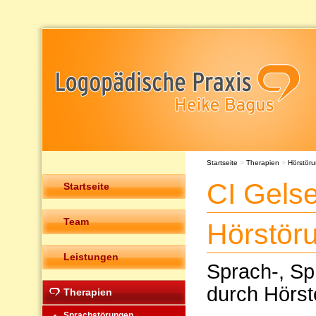
Startseite
>
Therapien
>
Hörstör
CI Gels
Startseite
Team
Hörstör
Leistungen
Sprach-, Sp
durch Hörst
Therapien
Sprachstörungen