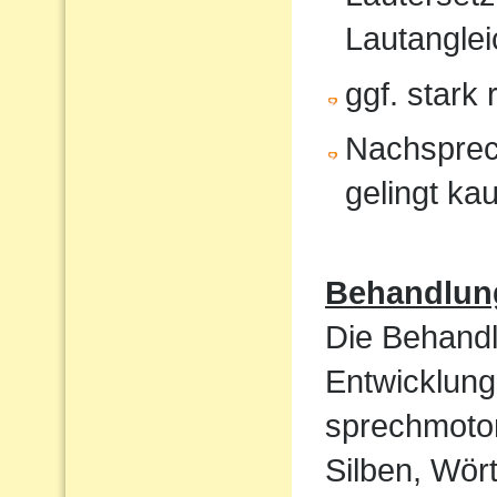
Lautanglei
ggf. stark
Nachsprec
gelingt ka
Behandlun
Die Behandl
Entwicklung
sprechmotor
Silben, Wört