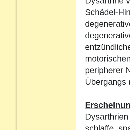
Dysarthrie 
Schädel-Hi
degenerati
degenerativ
entzündlich
motorische
peripherer 
Übergangs (
Erscheinu
Dysarthrien 
schlaffe, sp