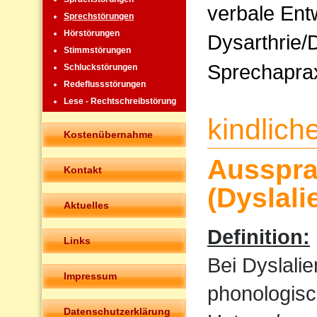
verbale Ent
Sprechstörungen
Hörstörungen
Dysarthrie/
Stimmstörungen
Sprechapra
Schluckstörungen
Redeflussstörungen
Lese - Rechtschreibstörung
kindlic
Kostenübernahme
Ausspra
Kontakt
(Dyslali
Aktuelles
Definition:
Links
Bei Dyslali
Impressum
phonologisc
Datenschutzerklärung