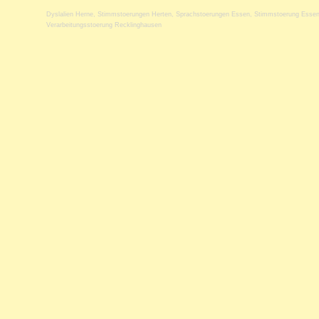
Dyslalien Herne
,
Stimmstoerungen Herten
,
Sprachstoerungen Essen
,
Stimmstoerung Esse
Verarbeitungsstoerung Recklinghausen