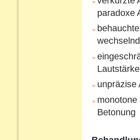
verkürzte
paradoxe 
behauchte
wechselnd
eingeschrä
Lautstärk
unpräzise A
monotone 
Betonung
Behandlun