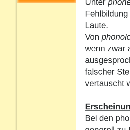
Unter
phone
Fehlbildung
Laute.
Von
phonolo
wenn zwar a
ausgesproc
falscher St
vertauscht 
Erscheinu
Bei den pho
generell zu