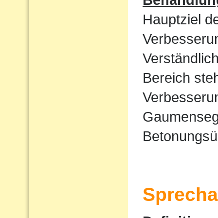
Hauptziel d
Verbesserun
Verständlic
Bereich ste
Verbesserun
Gaumensege
Betonungsü
Sprecha