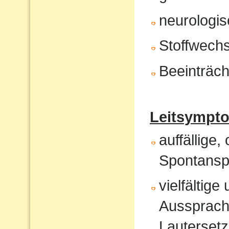
neurologis
Stoffwech
Beeinträch
Leitsympt
auffällige,
Spontansp
vielfältig
Aussprach
Lautersetz