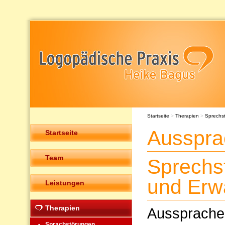
Startseite
>
Therapien
>
Sprechs
Ausspra
Startseite
Team
Sprechs
und Erw
Leistungen
Therapien
Ausspraches
Sprachstörungen