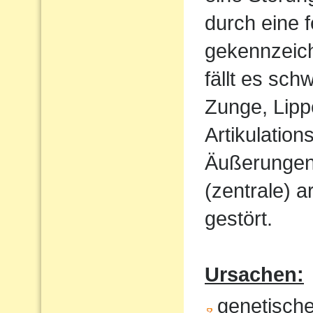
durch eine 
gekennzeich
fällt es sch
Zunge, Lipp
Artikulatio
Äußerungen w
(zentrale) a
gestört.
Ursachen:
genetisch