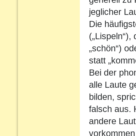
jeglicher L
Die häufigs
(„Lispeln“),
„schön“) od
statt „komm
Bei der pho
alle Laute g
bilden, spri
falsch aus.
andere Laute
vorkommen 