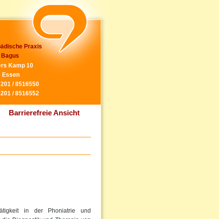
ädische Praxis
 Bagus
rs Kamp 10
 Essen
0201 / 8516550
0201 / 8516552
Barrierefreie Ansicht
tigkeit in der Phoniatrie und