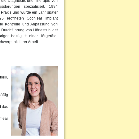
f die Diagnostik und Therapie von
störungen spezialisiert. 1994
 Praxis und wurde ein Jahr später
95 eröffneten Cochlear Implant
die Kontrolle und Anpassung von
 Durchführung von Hörtests bildet
rigen bezüglich einer Hörgeräte-
hwerpunkt ihrer Arbeit.
orik,
mäßig
t das
hlear