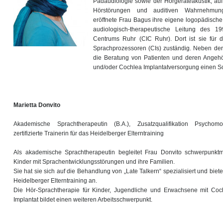
Pädaudiologie sowie der Hörgeräteakustik, au
Hörstörungen und auditiven Wahrnehmungs
eröffnete Frau Bagus ihre eigene logopädische
audiologisch-therapeutische Leitung des 19
Centrums Ruhr (CIC Ruhr). Dort ist sie für 
Sprachprozessoren (CIs) zuständig. Neben der
die Beratung von Patienten und deren Angehö
und/oder Cochlea Implantatversorgung einen Sc
Marietta Donvito
Akademische Sprachtherapeutin (B.A.), Zusatzqualifikation Psychomot
zertifizierte Trainerin für das Heidelberger Elterntraining
Als akademische Sprachtherapeutin begleitet Frau Donvito schwerpunkt
Kinder mit Sprachentwicklungsstörungen und ihre Familien.
Sie hat sie sich auf die Behandlung von „Late Talkern“ spezialisiert und biete
Heidelberger Elterntraining an.
Die Hör-Sprachtherapie für Kinder, Jugendliche und Erwachsene mit Coc
Implantat bildet einen weiteren Arbeitsschwerpunkt.