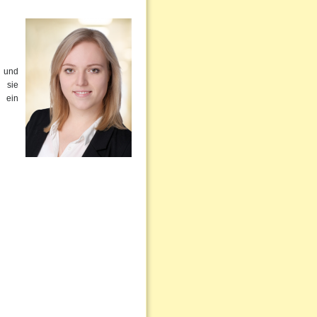
- und
 sie
t ein