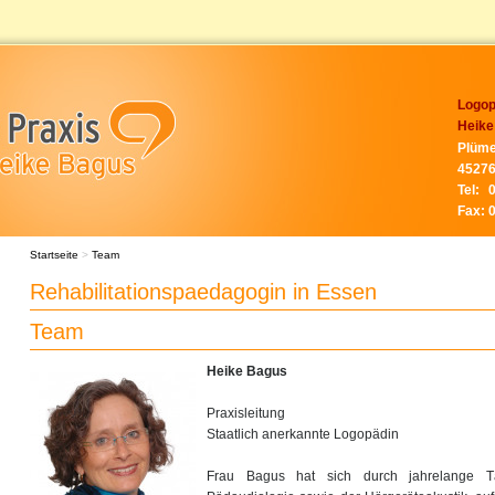
Logop
Heike
Plüme
45276
Tel:
Fax:
Startseite
>
Team
Rehabilitationspaedagogin in Essen
Team
Heike Bagus
Praxisleitung
Staatlich anerkannte Logopädin
Frau Bagus hat sich durch jahrelange Tä