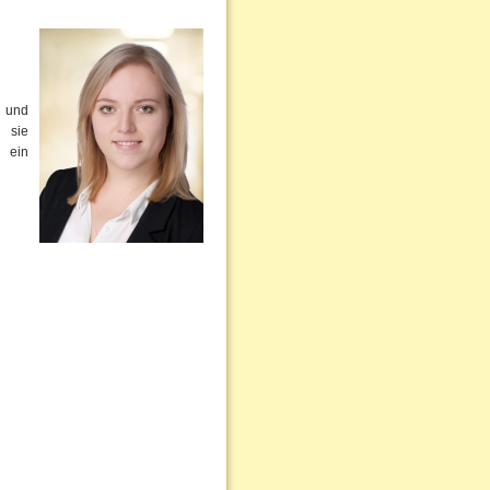
- und
 sie
t ein