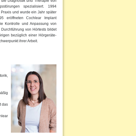
f die Diagnostik und Therapie von
störungen spezialisiert. 1994
 Praxis und wurde ein Jahr später
95 eröffneten Cochlear Implant
die Kontrolle und Anpassung von
 Durchführung von Hörtests bildet
rigen bezüglich einer Hörgeräte-
hwerpunkt ihrer Arbeit.
orik,
mäßig
t das
hlear