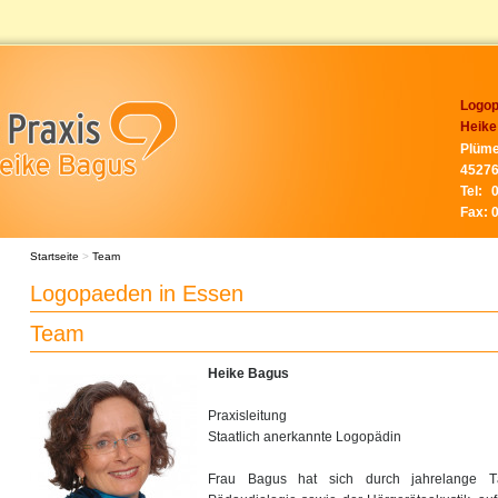
Logop
Heike
Plüme
45276
Tel:
Fax:
Startseite
>
Team
Logopaeden in Essen
Team
Heike Bagus
Praxisleitung
Staatlich anerkannte Logopädin
Frau Bagus hat sich durch jahrelange Tä