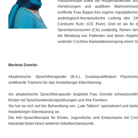
Pädaudiologie sowie der Hörgeräteakustik, au
Hörstörungen und auditiven Wahrnehmungs
eröffnete Frau Bagus ihre eigene logopädische
audiologisch-therapeutische Leitung des 19
Centrums Ruhr (CIC Ruhr). Dort ist sie für 
Sprachprozessoren (CIs) zuständig. Neben der
die Beratung von Patienten und deren Angehö
und/oder Cochlea Implantatversorgung einen Sc
Marietta Donvito
Akademische Sprachtherapeutin (B.A.), Zusatzqualifikation Psychomot
zertifizierte Trainerin für das Heidelberger Elterntraining
Als akademische Sprachtherapeutin begleitet Frau Donvito schwerpunkt
Kinder mit Sprachentwicklungsstörungen und ihre Familien.
Sie hat sie sich auf die Behandlung von „Late Talkern“ spezialisiert und biete
Heidelberger Elterntraining an.
Die Hör-Sprachtherapie für Kinder, Jugendliche und Erwachsene mit Coc
Implantat bildet einen weiteren Arbeitsschwerpunkt.