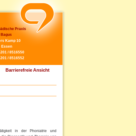
ädische Praxis
 Bagus
rs Kamp 10
 Essen
0201 / 8516550
0201 / 8516552
Barrierefreie Ansicht
tigkeit in der Phoniatrie und