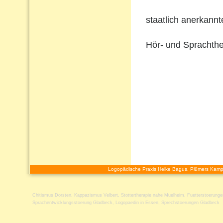
staatlich anerkann
Hör- und Sprachthe
Logopädische Praxis Heike Bagus, Plümers Kamp
Chitismus Dorsten
,
Kappazismus Velbert
,
Stottertherapie nahe Muelheim
,
Fuetterstoerung
Sprachentwicklungsstoerung Gladbeck
,
Logopaedin in Essen
,
Sprechstoerungen Gladbeck