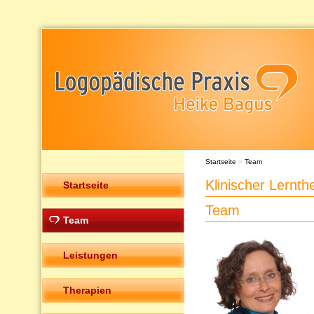
Startseite
>
Team
Klinischer Lernth
Startseite
Team
Team
Leistungen
Therapien