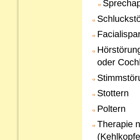
Sprechap
Schluckst
Facialispa
Hörstörun
oder Cochl
Stimmstör
Stottern
Poltern
Therapie 
(Kehlkopfe