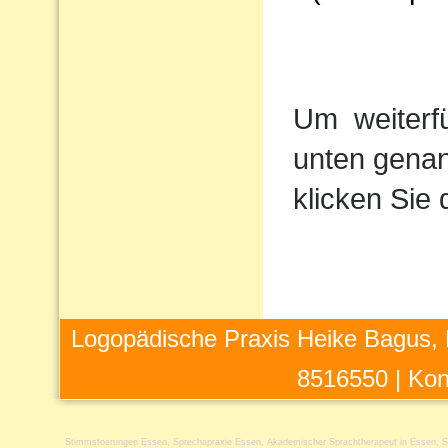
Um
weiterf
unten genan
klicken Sie 
Logopädische Praxis Heike Bagus, 
8516550 |
Kon
Stimmstoerungen Essen
,
Sprechapraxie Essen
,
Akademischer Sprachtherapeut in Essen
,
S