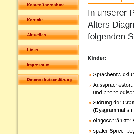
Kostenübernahme
In unserer P
Kontakt
Alters Diag
folgenden S
Aktuelles
Links
Kinder:
Impressum
Sprachentwicklu
Datenschutzerklärung
Aussprachestörun
und phonologisc
Störung der Gra
(Dysgrammatism
eingeschränkter
später Sprechbeg