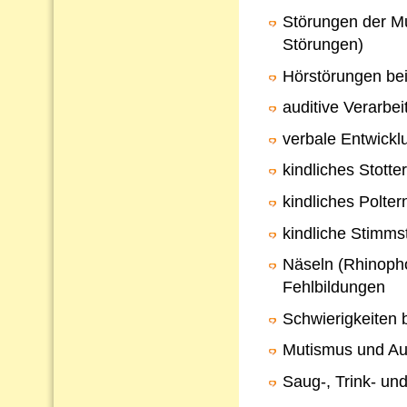
Störungen der Mu
Störungen)
Hörstörungen bei
auditive Verarb
verbale Entwickl
kindliches Stotte
kindliches Polter
kindliche Stimms
Näseln (Rhinopho
Fehlbildungen
Schwierigkeiten 
Mutismus und Au
Saug-, Trink- un