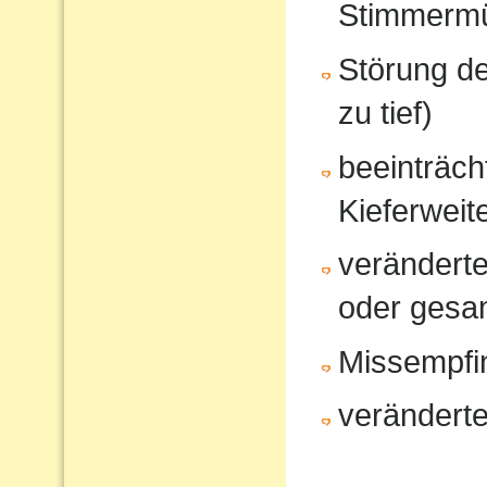
Stimmerm
Störung d
zu tief)
beeinträcht
Kieferweit
veränderte
oder gesam
Missempfi
veränderte