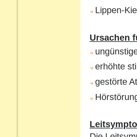
Lippen-Ki
Ursachen f
ungünstig
erhöhte st
gestörte 
Hörstörun
Leitsympt
Die Leitsym