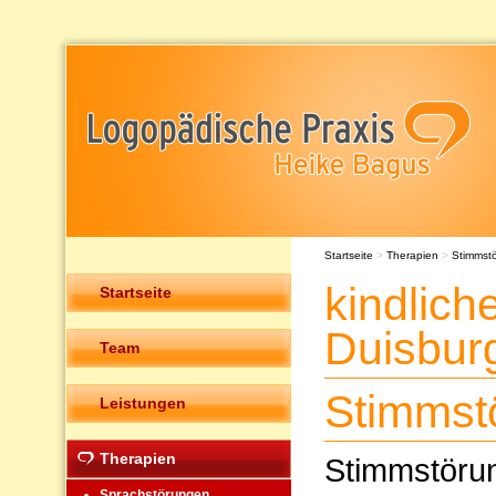
Startseite
>
Therapien
>
Stimmst
kindlic
Startseite
Duisbur
Team
Stimmst
Leistungen
Therapien
Stimmstöru
Sprachstörungen