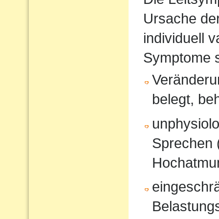
Ursache de
individuell 
Symptome s
Veränderun
belegt, be
unphysiol
Sprechen 
Hochatmun
eingeschrä
Belastungs