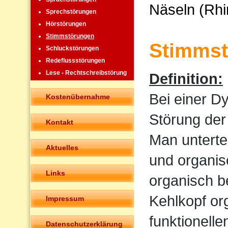
Näseln (Rhi
Sprechstörungen
Hörstörungen
Stimmstörungen
Stimmst
Schluckstörungen
Redeflussstörungen
Lese - Rechtschreibstörung
Definition:
Bei einer D
Kostenübernahme
Störung der
Kontakt
Man untertei
Aktuelles
und organis
Links
organisch b
Kehlkopf or
Impressum
funktionell
Datenschutzerklärung