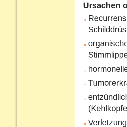
Ursachen o
Recurrensp
Schilddrüs
organisch
Stimmlipp
hormonell
Tumorerk
entzündli
(Kehlkopfe
Verletzung