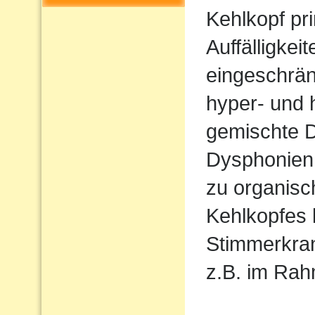
Kehlkopf pr
Auffälligkeit
eingeschrän
hyper- und 
gemischte 
Dysphonien.
zu organis
Kehlkopfes
Stimmerkran
z.B. im Ra