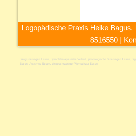
Logopädische Praxis Heike Bagus, 
8516550 |
Kon
Saugstoerungen Essen
,
Sprachtherapie nahe Velbert
,
phonologische Stoerungen Essen
,
Si
Essen
,
Autismus Essen
,
eingeschraenkter Wortschatz Essen