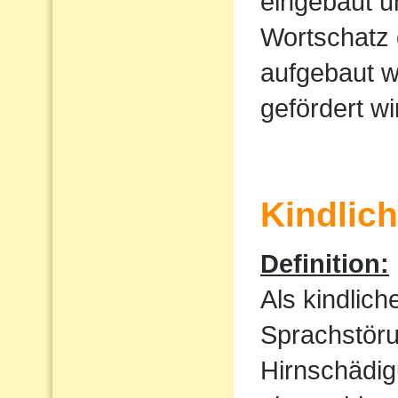
eingebaut u
Wortschatz 
aufgebaut w
gefördert wi
Kindlic
Definition:
Als kindlic
Sprachstöru
Hirnschädig