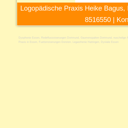
Logopädische Praxis Heike Bagus, 
8516550 |
Kon
Dysphonie Essen
,
Redeflussstoerungen Dortmund
,
Gaumenspalten Dortmund
,
nuschelige 
Praxis in Essen
,
Fuetterstoerungen Dorsten
,
Legasthenie Hattingen
,
Dyslalie Essen