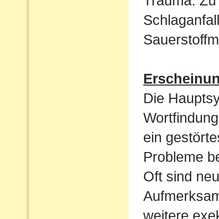
Trauma. Zu 
Schlaganfal
Sauerstoffm
Erscheinu
Die Haupts
Wortfindun
ein gestört
Probleme be
Oft sind ne
Aufmerksamk
weitere exek