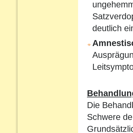
ungehemmt
Satzverdo
deutlich e
Amnestis
Ausprägun
Leitsympt
Behandlun
Die Behandl
Schwere der
Grundsätzli