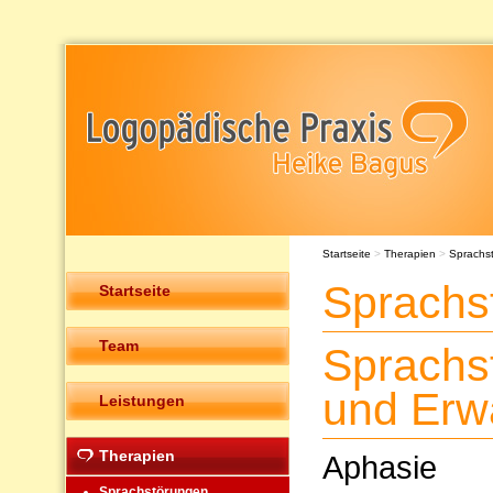
Startseite
>
Therapien
>
Sprachs
Sprachs
Startseite
Team
Sprachs
und Erw
Leistungen
Therapien
Aphasie
Sprachstörungen