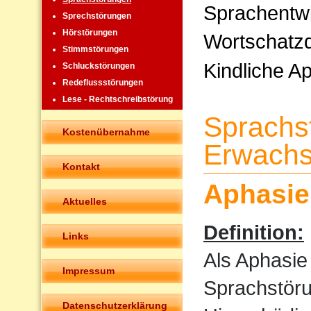
Sprachentw
Sprechstörungen
Hörstörungen
Wortschatzd
Stimmstörungen
Kindliche A
Schluckstörungen
Redeflussstörungen
Lese - Rechtschreibstörung
Sprachs
Kostenübernahme
Erwachs
Kontakt
Aphasie
Aktuelles
Definition:
Links
Als Aphasie
Impressum
Sprachstöru
Datenschutzerklärung