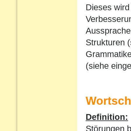
Dieses wird
Verbesserun
Ausspraches
Strukturen 
Grammatike
(siehe eing
Wortscha
Definition:
Störungen 