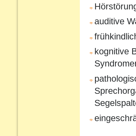
Hörstörun
auditive 
frühkindli
kognitive 
Syndrome
pathologi
Sprechorg
Segelspalt
eingeschr