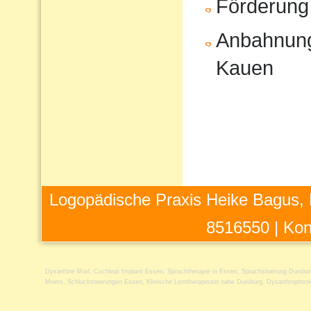
Förderung
Anbahnung
Kauen
Logopädische Praxis Heike Bagus, 
8516550 |
Kon
Dysarthrie Marl
,
Cochlear Implant Essen
,
Sprachtherapie in Essen
,
Sprachstoerung Duisbu
Moers
,
Schluckstoerungen Essen
,
Klinische Lerntherapeutin nahe Duisburg
,
Dysarthrophoni