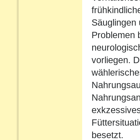
frühkindlic
Säuglingen 
Problemen b
neurologisc
vorliegen. D
wählerische
Nahrungsau
Nahrungsan
exkzessives
Füttersituat
besetzt.