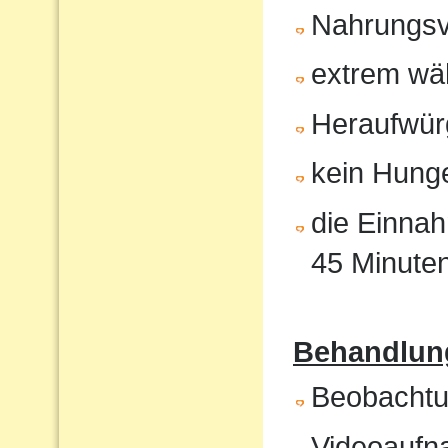
Nahrungsv
extrem wä
Heraufwür
kein Hunge
die Einnah
45 Minute
Behandlung
Beobachtun
Videoaufna