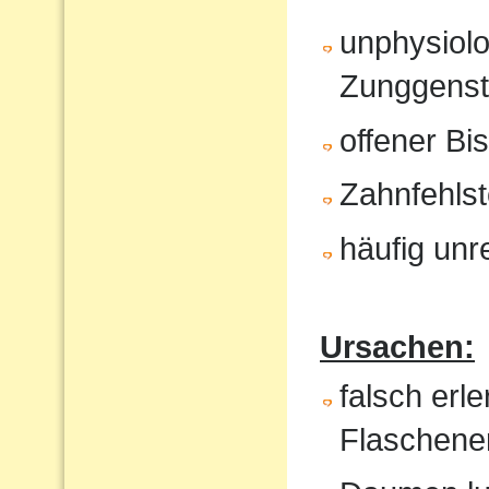
unphysiol
Zunggenst
offener Bi
Zahnfehlst
häufig unr
Ursachen:
falsch erl
Flaschene