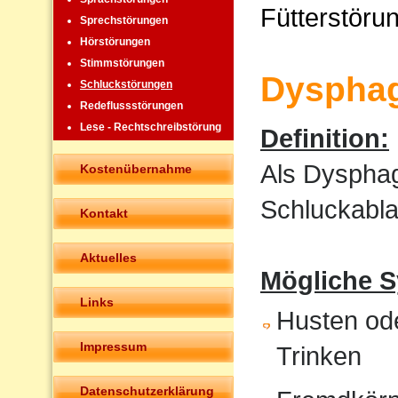
Fütterstöru
Sprechstörungen
Hörstörungen
Stimmstörungen
Dysphag
Schluckstörungen
Redeflussstörungen
Lese - Rechtschreibstörung
Definition:
Als Dysphag
Kostenübernahme
Schluckabla
Kontakt
Aktuelles
Mögliche 
Links
Husten od
Impressum
Trinken
Datenschutzerklärung