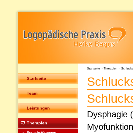
Startseite
>
Therapien
>
Schluck
Schluck
Startseite
Team
Schluck
Leistungen
Dysphagie (
Therapien
Myofunktion
Sprachstörungen