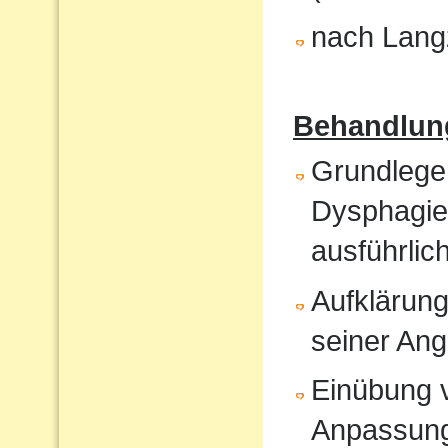
nach Langz
Behandlun
Grundlege
Dysphagiet
ausführlic
Aufklärung
seiner An
Einübung vo
Anpassun