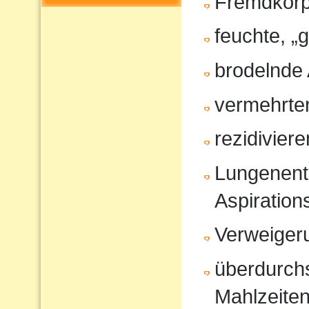
Fremdkörp
feuchte, „
brodelnde
vermehrter
rezidivier
Lungenent
Aspiratio
Verweiger
überdurchs
Mahlzeite