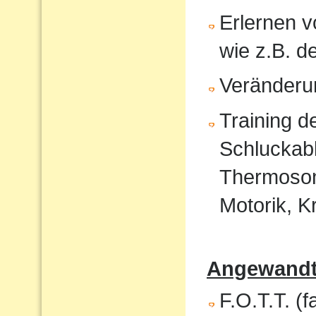
Erlernen 
wie z.B. 
Veränderu
Training 
Schluckabl
Thermosond
Motorik, K
Angewandte
F.O.T.T. (f