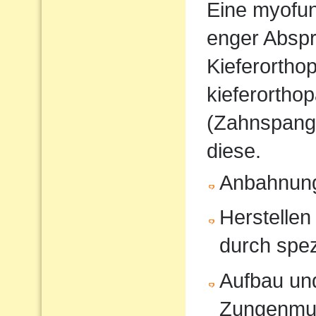
Eine myofunk
enger Absp
Kieferorthop
kieferortho
(Zahnspange
diese.
Anbahnung
Herstellen
durch spe
Aufbau und
Zungenmus