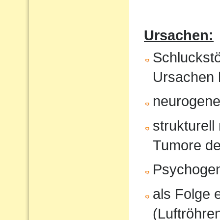
Ursachen:
Schluckst
Ursachen 
neurogene 
strukturel
Tumore de
Psychoge
als Folge 
(Luftröhren