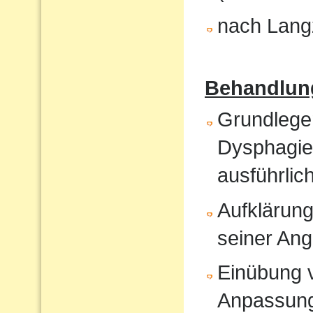
nach Langz
Behandlun
Grundlege
Dysphagiet
ausführlic
Aufklärung
seiner An
Einübung vo
Anpassun