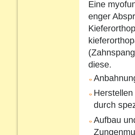
Eine myofunk
enger Absp
Kieferorthop
kieferortho
(Zahnspange
diese.
Anbahnung
Herstellen
durch spe
Aufbau und
Zungenmus