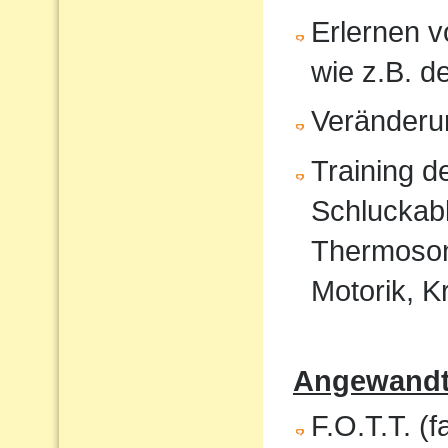
Erlernen 
wie z.B. 
Veränderu
Training 
Schluckabl
Thermosond
Motorik, K
Angewandte
F.O.T.T. (f