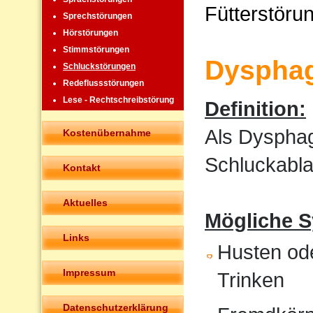
Fütterstöru
Sprechstörungen
Hörstörungen
Stimmstörungen
Dysphag
Schluckstörungen
Redeflussstörungen
Lese - Rechtschreibstörung
Definition:
Als Dysphag
Kostenübernahme
Schluckabla
Kontakt
Aktuelles
Mögliche 
Links
Husten od
Impressum
Trinken
Datenschutzerklärung