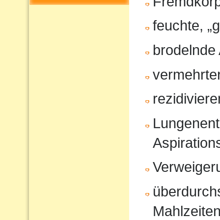
Fremdkörp
feuchte, „
brodelnde
vermehrter
rezidivier
Lungenent
Aspiratio
Verweiger
überdurchs
Mahlzeite