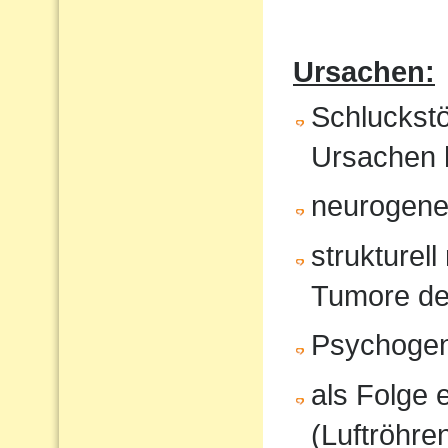
Ursachen:
Schluckst
Ursachen 
neurogene 
strukturel
Tumore de
Psychoge
als Folge 
(Luftröhren