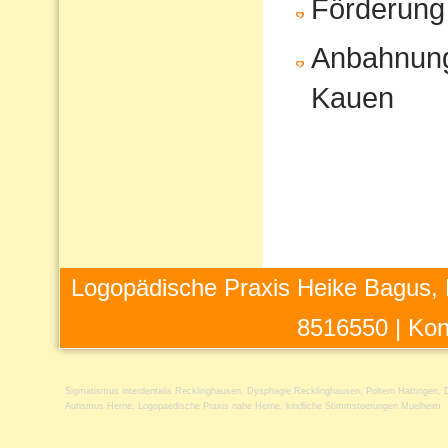
Förderung
Anbahnung
Kauen
Logopädische Praxis Heike Bagus, 
8516550 |
Kon
Sigmatismus interdentalis Recklinghausen
,
Dysphagie Recklinghausen
,
Poltern Hattingen
,
Autismus Herne
,
Logopaedische Praxis nahe Herne
,
kindliche Stimmstoerungen Muelheim