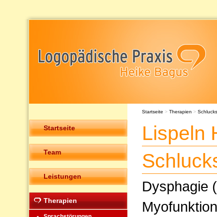
Startseite
>
Therapien
>
Schluck
Lispeln 
Startseite
Team
Schluck
Leistungen
Dysphagie (
Therapien
Myofunktion
Sprachstörungen