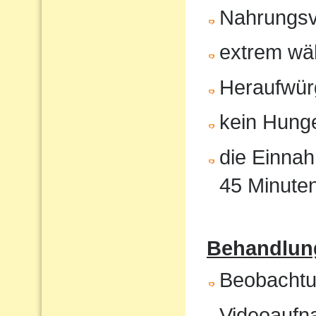
Nahrungsv
extrem wä
Heraufwür
kein Hunge
die Einnah
45 Minute
Behandlung
Beobachtun
Videoaufna