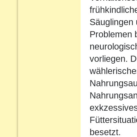
frühkindlic
Säuglingen 
Problemen b
neurologisc
vorliegen. D
wählerische
Nahrungsau
Nahrungsan
exkzessives
Füttersituat
besetzt.