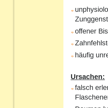
unphysiol
Zunggenst
offener Bi
Zahnfehlst
häufig unr
Ursachen:
falsch erl
Flaschene