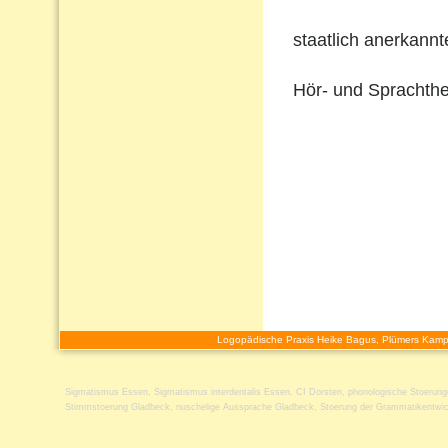
staatlich anerkann
Hör- und Sprachthe
Logopädische Praxis Heike Bagus, Plümers Kamp
Sigmatismus Essen
,
Sigmatismus interdentalis Essen
,
CI Dorsten
,
phonologische Stoerun
Stimmstoerung Gladbeck
,
nuschelige Aussprache Gladbeck
,
Stoerung der Grammatikentwi