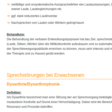
vielfältige und unsystematische Aussprachefehler wie Lautauslassungen,
zweier Laute, Lautangleichungen etc.
ggf. stark reduziertes Lautinventar
Nachsprechen von Lauten oder Wörtern gelingt kaum
Behandlung:
Die Behandlung der verbalen Entwicklungsdyspraxie hat das Ziel, sprechmo
(Laute, Silben, Wörter) über die Willkürkontrolle aufzubauen und zu automati
der Sprechbewegungsabläufe erreichen zu können, muss sehr intensiv und m
der Therapie und zu Hause) geübt werden.
Sprechstörungen bei Erwachsenen
Dysarthrie/Dysarthrophonie
Definition:
Als Dysarthrie bezeichnet man eine Störung der am Sprechvorgang beteiligt
muskulären Kontrolle auf Grund einer Hirnschädigung. Dabei sind die Bereich
Resonanz und Prosodie betroffen.