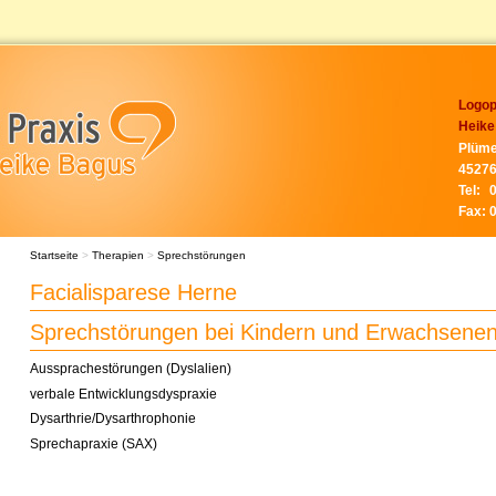
Logop
Heike
Plüme
45276
Tel:
Fax:
Startseite
>
Therapien
>
Sprechstörungen
Facialisparese Herne
Sprechstörungen bei Kindern und Erwachsene
Aussprachestörungen (Dyslalien)
verbale Entwicklungsdyspraxie
Dysarthrie/Dysarthrophonie
Sprechapraxie (SAX)