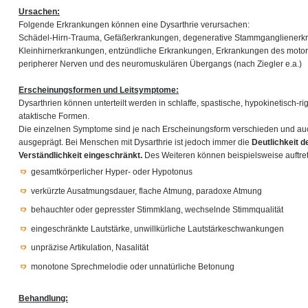
Ursachen:
Folgende Erkrankungen können eine Dysarthrie verursachen:
Schädel-Hirn-Trauma, Gefäßerkrankungen, degenerative Stammganglienerk
Kleinhirnerkrankungen, entzündliche Erkrankungen, Erkrankungen des moto
peripherer Nerven und des neuromuskulären Übergangs (nach Ziegler e.a.)
Erscheinungsformen und Leitsymptome:
Dysarthrien können unterteilt werden in schlaffe, spastische, hypokinetisch-r
ataktische Formen.
Die einzelnen Symptome sind je nach Erscheinungsform verschieden und auch
ausgeprägt. Bei Menschen mit Dysarthrie ist jedoch immer die
Deutlichkeit 
Verständlichkeit eingeschränkt.
Des Weiteren können beispielsweise auftre
gesamtkörperlicher Hyper- oder Hypotonus
verkürzte Ausatmungsdauer, flache Atmung, paradoxe Atmung
behauchter oder gepresster Stimmklang, wechselnde Stimmqualität
eingeschränkte Lautstärke, unwillkürliche Lautstärkeschwankungen
unpräzise Artikulation, Nasalität
monotone Sprechmelodie oder unnatürliche Betonung
Behandlung: