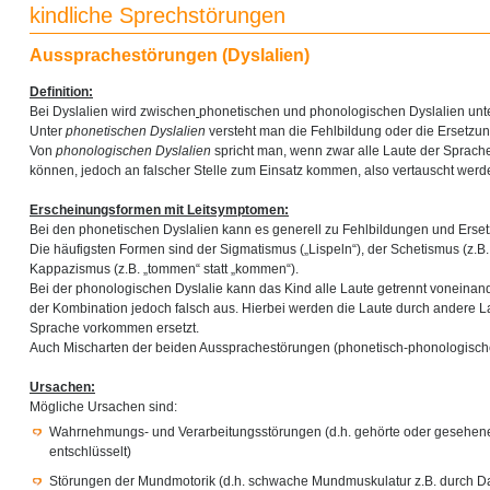
kindliche Sprechstörungen
Aussprachestörungen (Dyslalien)
Definition:
Bei Dyslalien wird zwischen
phonetischen und phonologischen Dyslalien unt
Unter
phonetischen Dyslalien
versteht man die Fehlbildung oder die Ersetzun
Von
phonologischen Dyslalien
spricht man, wenn zwar alle Laute der Sprac
können, jedoch an falscher Stelle zum Einsatz kommen, also vertauscht werd
Erscheinungsformen mit Leitsymptomen:
Bei den phonetischen Dyslalien kann es generell zu Fehlbildungen und Erse
Die häufigsten Formen sind der Sigmatismus („Lispeln“), der Schetismus (z.B. „
Kappazismus (z.B. „tommen“ statt „kommen“).
Bei der phonologischen Dyslalie kann das Kind alle Laute getrennt voneinander 
der Kombination jedoch falsch aus. Hierbei werden die Laute durch andere Lau
Sprache vorkommen ersetzt.
Auch Mischarten der beiden Aussprachestörungen (phonetisch-phonologische
Ursachen:
Mögliche Ursachen sind:
Wahrnehmungs- und Verarbeitungsstörungen (d.h. gehörte oder gesehene 
entschlüsselt)
Störungen der Mundmotorik (d.h. schwache Mundmuskulatur z.B. durch D