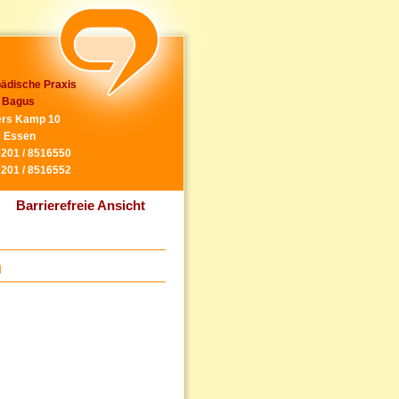
ädische Praxis
 Bagus
rs Kamp 10
 Essen
0201 / 8516550
0201 / 8516552
Barrierefreie Ansicht
n