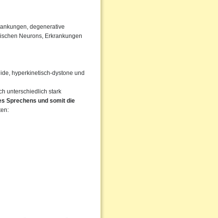
rankungen, degenerative
rischen Neurons, Erkrankungen
igide, hyperkinetisch-dystone und
 unterschiedlich stark
des Sprechens und somit die
ten: