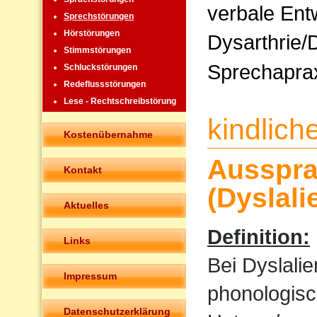
verbale Ent
Sprechstörungen
Hörstörungen
Dysarthrie/
Stimmstörungen
Sprechapra
Schluckstörungen
Redeflussstörungen
Lese - Rechtschreibstörung
kindlic
Kostenübernahme
Ausspra
Kontakt
(Dyslali
Aktuelles
Definition:
Links
Bei Dyslali
Impressum
phonologisc
Datenschutzerklärung