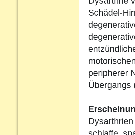
Dysarthrie 
Schädel-Hi
degenerati
degenerativ
entzündlich
motorische
peripherer 
Übergangs (
Erscheinu
Dysarthrien 
schlaffe, sp