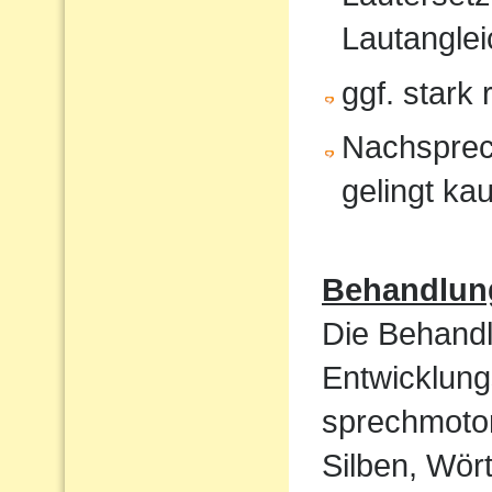
Lautanglei
ggf. stark
Nachsprec
gelingt ka
Behandlun
Die Behandl
Entwicklung
sprechmotor
Silben, Wört