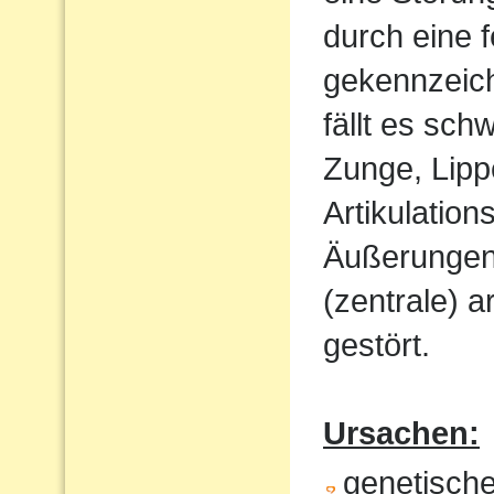
durch eine 
gekennzeich
fällt es sch
Zunge, Lipp
Artikulatio
Äußerungen w
(zentrale) a
gestört.
Ursachen:
genetisch