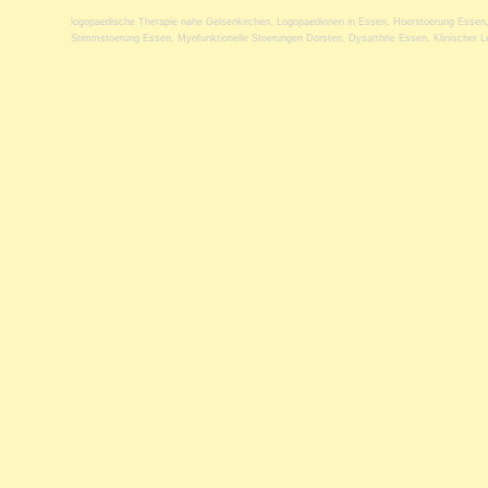
logopaedische Therapie nahe Gelsenkirchen
,
Logopaedinnen in Essen
,
Hoerstoerung Essen
Stimmstoerung Essen
,
Myofunktionelle Stoerungen Dorsten
,
Dysarthrie Essen
,
Klinischer 