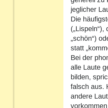
jeglicher L
Die häufigs
(„Lispeln“),
„schön“) od
statt „komm
Bei der pho
alle Laute g
bilden, spri
falsch aus.
andere Laute
vorkommen 