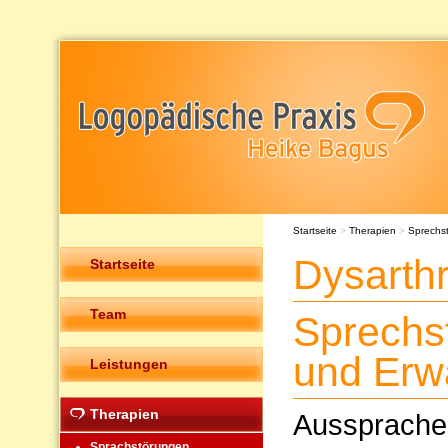
Startseite
>
Therapien
>
Sprechs
Dysarth
Startseite
Team
Sprechs
und Erw
Leistungen
Therapien
Ausspraches
Sprachstörungen