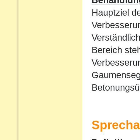
Hauptziel d
Verbesserun
Verständlic
Bereich ste
Verbesserun
Gaumensege
Betonungsü
Sprecha