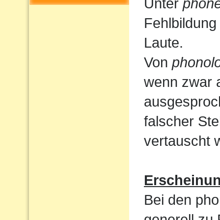
Unter
phone
Fehlbildung
Laute.
Von
phonolo
wenn zwar a
ausgesproc
falscher St
vertauscht 
Erscheinu
Bei den pho
generell zu