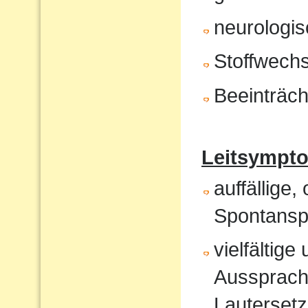
neurologis
Stoffwech
Beeinträch
Leitsympt
auffällige,
Spontansp
vielfältig
Aussprach
Lautersetz