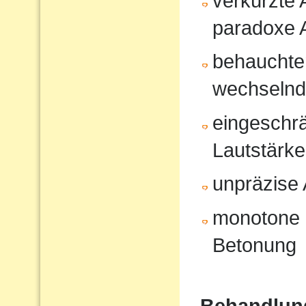
verkürzte
paradoxe 
behauchte
wechselnd
eingeschrä
Lautstärk
unpräzise A
monotone 
Betonung
Behandlun