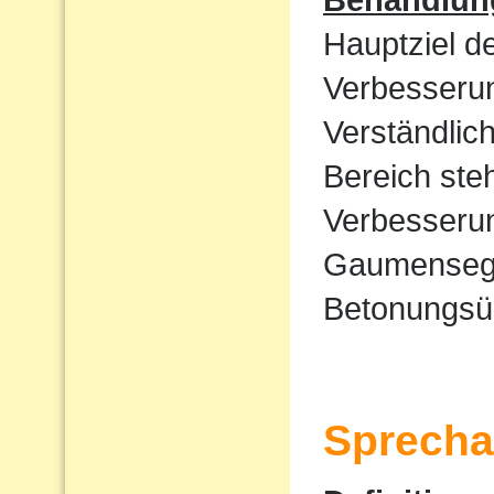
Hauptziel d
Verbesserun
Verständlic
Bereich ste
Verbesserun
Gaumensege
Betonungsü
Sprecha