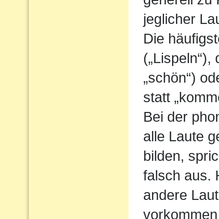
jeglicher L
Die häufigs
(„Lispeln“),
„schön“) od
statt „komm
Bei der pho
alle Laute g
bilden, spri
falsch aus.
andere Laute
vorkommen 