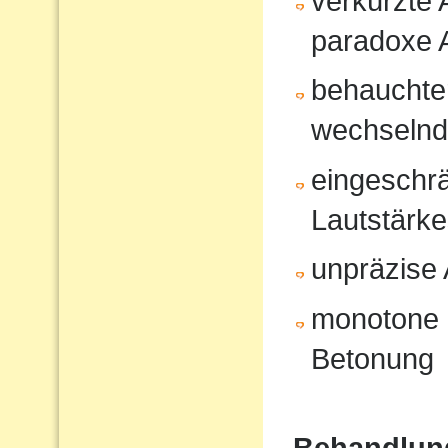
verkürzte
paradoxe 
behauchte
wechselnd
eingeschrä
Lautstärk
unpräzise A
monotone 
Betonung
Behandlun