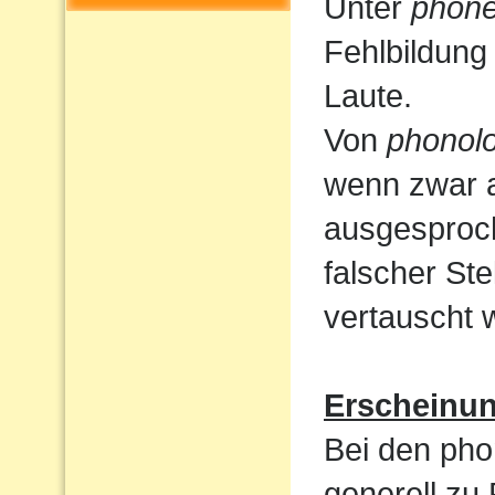
Unter
phone
Fehlbildung
Laute.
Von
phonolo
wenn zwar a
ausgesproc
falscher St
vertauscht 
Erscheinu
Bei den pho
generell zu