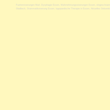
Fuetterstoerungen Marl
,
Dysphagie Essen
,
Wahrnehmungsstoerungen Essen
,
eingeschraen
Gladbeck
,
Grammatikstoerung Essen
,
logopaedische Therapie in Essen
,
Aktuelles Gelsenk