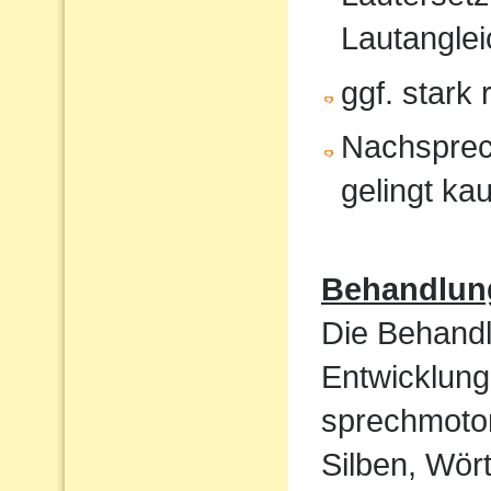
Lautanglei
ggf. stark
Nachsprec
gelingt ka
Behandlun
Die Behandl
Entwicklung
sprechmotor
Silben, Wört