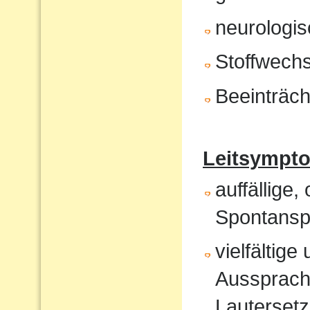
neurologis
Stoffwech
Beeinträch
Leitsympt
auffällige,
Spontansp
vielfältig
Aussprach
Lautersetz