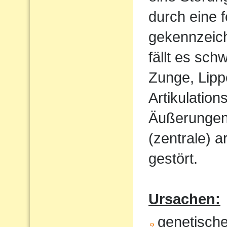
durch eine 
gekennzeich
fällt es sch
Zunge, Lipp
Artikulatio
Äußerungen w
(zentrale) a
gestört.
Ursachen:
genetisch