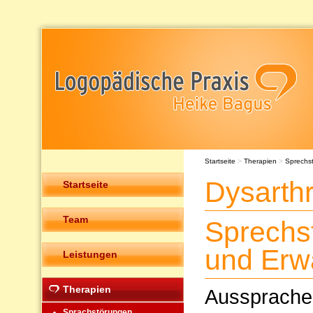
Startseite
>
Therapien
>
Sprechs
Dysarth
Startseite
Team
Sprechs
und Erw
Leistungen
Therapien
Ausspraches
Sprachstörungen