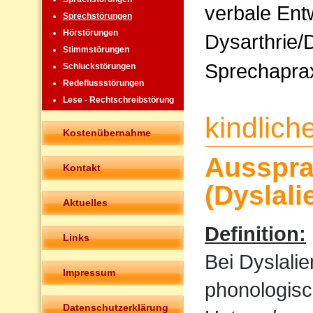
verbale Ent
Sprechstörungen
Hörstörungen
Dysarthrie/
Stimmstörungen
Sprechapra
Schluckstörungen
Redeflussstörungen
Lese - Rechtschreibstörung
kindlic
Kostenübernahme
Ausspra
Kontakt
(Dyslali
Aktuelles
Definition:
Links
Bei Dyslali
Impressum
phonologisc
Datenschutzerklärung