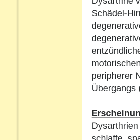
Dysarthrie 
Schädel-Hi
degenerati
degenerativ
entzündlich
motorische
peripherer 
Übergangs (
Erscheinu
Dysarthrien 
schlaffe, sp