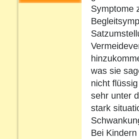
Symptome z
Begleitsym
Satzumstel
Vermeideve
hinzukommen
was sie sag
nicht flüssi
sehr unter d
stark situat
Schwankun
Bei Kindern 