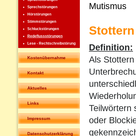
Mutismus
Sprechstörungen
Hörstörungen
Stimmstörungen
Stottern
Schluckstörungen
Redeflussstörungen
Lese - Rechtschreibstörung
Definition:
Als Stotter
Kostenübernahme
Unterbrechu
Kontakt
unterschied
Aktuelles
Wiederholun
Links
Teilwörtern
oder Blocki
Impressum
gekennzeich
Datenschutzerklärung