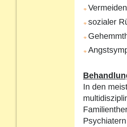
Vermeiden 
sozialer 
Gehemmth
Angstsym
Behandlun
In den meist
multidiszip
Familienthe
Psychiatern