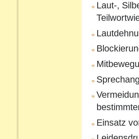
Laut-, Sil
Teilwortwi
Lautdehn
Blockierun
Mitbeweg
Sprechang
Vermeidun
bestimmte
Einsatz vo
Leidensdr