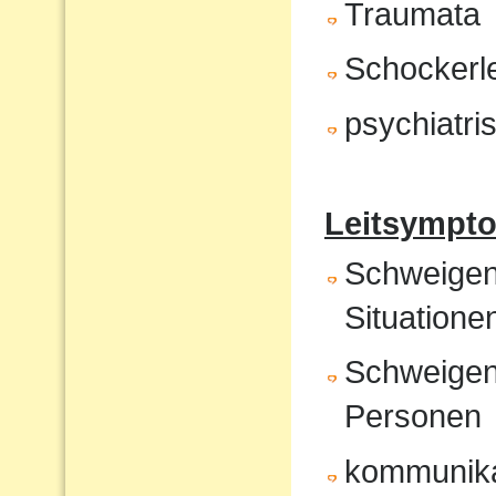
Traumata
Schockerl
psychiatr
Leitsympto
Schweigen 
Situatione
Schweigen
Personen
kommunika