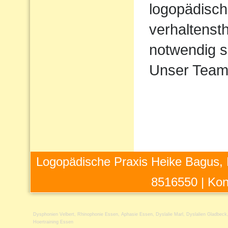
logopädisch
verhaltens
notwendig s
Unser Team 
Logopädische Praxis Heike Bagus, 
8516550 |
Kon
Dysphonien Velbert
,
Rhinophonie Essen
,
Aphasie Essen
,
Dyslalie Marl
,
Dyslalien Gladbeck
Hoertraining Essen