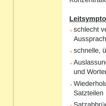
Leitsympt
schlecht v
Aussprach
schnelle, 
Auslassung
und Worte
Wiederholu
Satzteilen
Satzabbrü